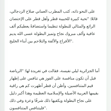
على النحو ذاته، كتب المطرب العماني صلاح الزدجالي،
قائلا: "تحية كبيرة للحبيبة قطر وأهل قطر على الإحتضان
الرائع والمثالي للبطولة تنظيما واستضافةً يعطيكم ألف
عافية وألف مبروك نجاح وتميز البطولة عسى الله يديم
الأفراح والألفة والتلاحم بين أبناء الخليج".
أما الجزائرية ليلي نفيسة، فقالت في تغريدة لها: "الرياضة
قبل أن تكون منافسة على الفوز هي تنافس على إظهار
قيم المتنافسين، وأظن أن قطر أظهرت كم هي راقية
بقيمها العربية الأصيلة والإسلامية العظيمة وهذا أكبر دليل
على نجاح البطولة ويكفيها ذلك شرفًا وعزة وفي ذلك
فليتنافس المتنافسون".