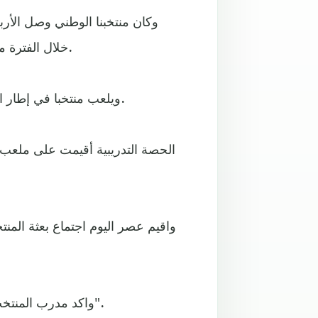
خلال الفترة من 26 نوفمبر وحتى 8 ديسمبر المقبل بمشاركة ثمان منتخبات.
ويلعب منتخبا في إطار المجموعة الأولى إلى جانب منتخبنا (قطر – العراق – الامارات).
الحصة التدريبية أقيمت على ملعب 
واقيم عصر اليوم اجتماع بعثة المن
واكد مدرب المنتخب سامي نعاش "انه تم استبعاد اللاعب احمد باحاج بقرار فني".