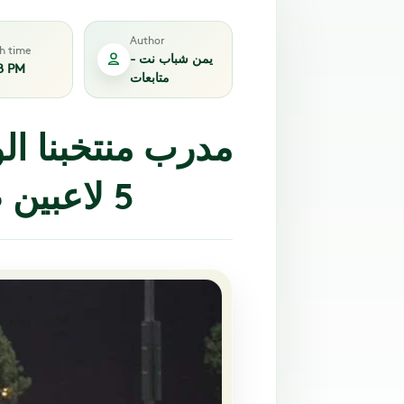
Author
sh time
يمن شباب نت -
8 PM
متابعات
مدرب منتخبنا ا
5 لاعبين ضمن استعدادت خليجي 24