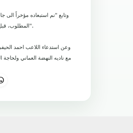
وتابع "نم استبعاده مؤخراً الى 
المطلوب، قبل التوجه الى البحرين وكان اخرهم باحاج قبل التوجه الى قطر".
وعن استدعاء اللاعب احمد الحيفي
مع ناديه النهضة العماني ولحاجة 