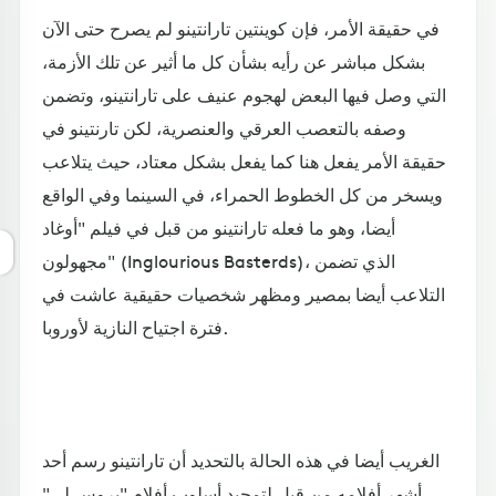
في حقيقة الأمر، فإن كوينتين تارانتينو لم يصرح حتى الآن
بشكل مباشر عن رأيه بشأن كل ما أثير عن تلك الأزمة،
التي وصل فيها البعض لهجوم عنيف على تارانتينو، وتضمن
وصفه بالتعصب العرقي والعنصرية، لكن تارنتينو في
حقيقة الأمر يفعل هنا كما يفعل بشكل معتاد، حيث يتلاعب
ويسخر من كل الخطوط الحمراء، في السينما وفي الواقع
أيضا، وهو ما فعله تارانتينو من قبل في فيلم "أوغاد
مجهولون" (Inglourious Basterds)، الذي تضمن
التلاعب أيضا بمصير ومظهر شخصيات حقيقية عاشت في
فترة اجتياح النازية لأوروبا.
الغريب أيضا في هذه الحالة بالتحديد أن تارانتينو رسم أحد
أشهر أفلامه من قبل لتمجيد أسلوب أفلام "بروس لي"