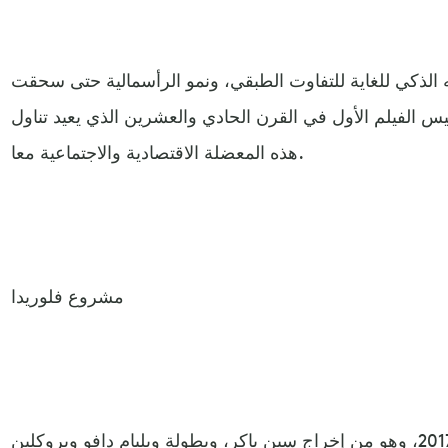
له الذكي للغاية للتفاوت الطبقي، ونمو الرأسمالية حتى سحقت
يس الفيلم الأول في القرن الحادي والعشرين الذي يعيد تناول
هذه المعضلة الاقتصادية والاجتماعية معا.
مشروع فلوريدا
فيلم "مشروع فلوريدا" أنتج عام 2017، وهو من إخراج سين باكر، وبطولة ويليام دافو وبروكلين