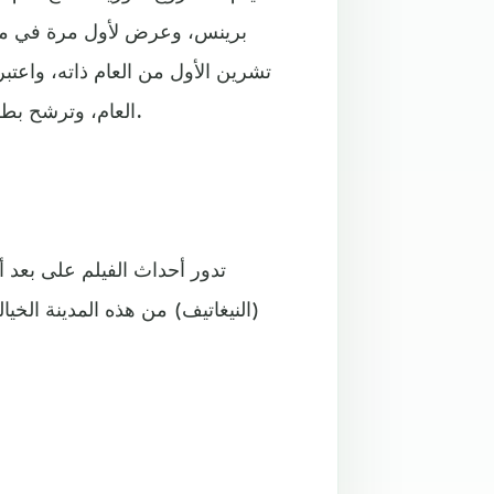
تشرين الأول من العام ذاته، واعت
العام، وترشح بطله دافو لجائزة الأوسكار والغولدن غلوب والبافتا عن دوره هذا.
تدور أحداث الفيلم على بعد 
(النيغاتيف) من هذه المدينة الخيا