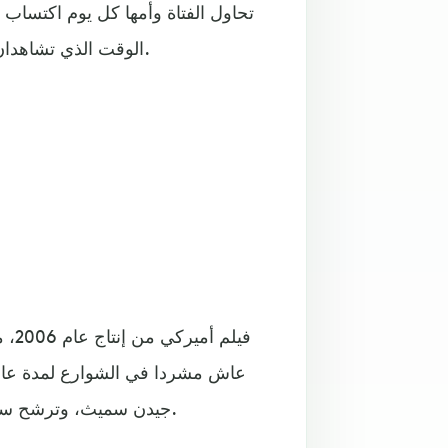
تحاول الفتاة وأمها كل يوم اكتساب
الوقت الذي تشاهدان فيه زوار مدينة فلوريدا القادمين لبعثرة أموالهم يمينا ويسارا.
فيل
عاش مشردا في الشوارع لمدة عام،
جيدن سميث، وترشح سميث الكبير إلى جائزة الأوسكار والغولدن غلوب عن دوره هذا.