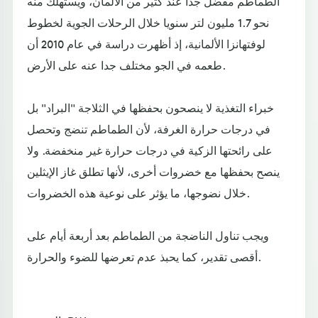
الطماطم مفضل جدا عند كثير من الألمان، ويستهلك منه
نحو 1.7 مليون لتر سنويا خلال الرحلات الجوية لخطوط
لوفتهانزا الألمانية، إذ أظهرت دراسة في عام 2010 أن
طعمه في الجو مختلف جدا عنه على الأرض.
خبراء التغذية لا ينصحون بحفظها في الثلاجة "البراد" بل
في درجات حرارة الغرفة، لأن الطماطم تنضج وتحصل
على رائحتها الزكية في درجات حرارة غير منخفضة. ولا
ينصح بحفظها مع خضروات أخرى، لأنها تطلق غاز الإيثلين
خلال نضوجها، ما يؤثر على نوعية هذه الخضروات.
ويجب تناول الناضجة من الطماطم بعد أربعة أيام على
أقصى تقدير، كما يحبذ عدم تعرضها للضوء والحرارة.