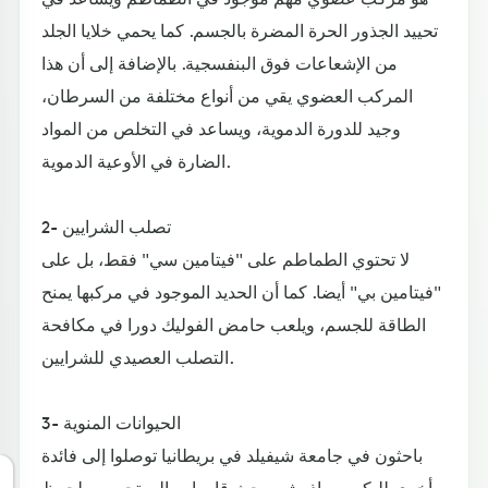
تحييد الجذور الحرة المضرة بالجسم. كما يحمي خلايا الجلد
من الإشعاعات فوق البنفسجية. بالإضافة إلى أن هذا
المركب العضوي يقي من أنواع مختلفة من السرطان،
وجيد للدورة الدموية، ويساعد في التخلص من المواد
الضارة في الأوعية الدموية.
2- تصلب الشرايين
لا تحتوي الطماطم على "فيتامين سي" فقط، بل على
"فيتامين بي" أيضا. كما أن الحديد الموجود في مركبها يمنح
الطاقة للجسم، ويلعب حامض الفوليك دورا في مكافحة
التصلب العصيدي للشرايين.
3- الحيوانات المنوية
باحثون في جامعة شيفيلد في بريطانيا توصلوا إلى فائدة
أخرى لليكوبين، إذ يشير بحث قاموا به إلى تحسن ملحوظ