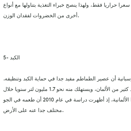
حتوي كل مئة غرام منها على 19 سعرا حراريا فقط، ولهذا ينصح خبراء التغذية بتناولها مع أنواع
أخرى من الخضروات لفقدان الوزن.
5- الكبد
بانية أن عصير الطماطم مفيد جدا في حماية الكبد وتنظيفه.
وعصير الطماطم مفضل جدا عند كثير من الألمان، ويستهلك منه نحو 1.7 مليون لتر سنويا خلال
الرحلات الجوية لخطوط لوفتهانزا الألمانية، إذ أظهرت دراسة في عام 2010 أن طعمه في الجو
مختلف جدا عنه على الأرض.