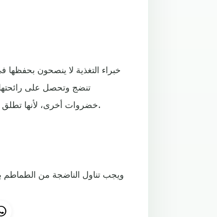
خبراء التغذية لا ينصحون بحفظها ف
تنضج وتحصل على رائحتها 
خضروات أخرى، لأنها تطلق غاز الإيثلين خلال نضوجها، ما يؤثر على نوعية هذه الخضروات.
ويجب تناول الناضجة من الطماطم بع