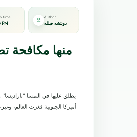
sh time
Author
دويتشه فيلله
8 PM
منها مكافحة ت
يطلق عليها في النمسا "باراديسا" 
أميركا الجنوبية فغزت العالم، وغير