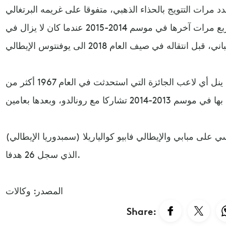
رات التتويج بالحذاء الذهبي، متفوقا على غريمه البرتغالي
كريستيانو رونالدو الذي نالها أربع مرات آخرها في موسم 2014-2015 عندما كان لا يزال في
وباستثناء ميسي ورونالدو، لم ينل أي لاعب الجائزة التي استحدثت في العام 1967 أكثر من
-2019، تقدم ميسي على مبابي والإيطالي فابيو كوالياريلا (سمبدوريا الإيطالي)
الذي سجل 26 هدفا.
المصدر: وكالات
Share: