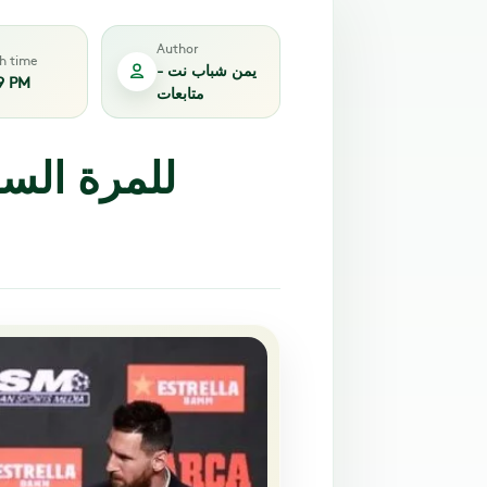
Author
sh time
يمن شباب نت -
9 PM
متابعات
للمرة الس