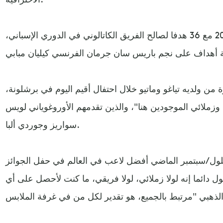
وأنهى ميسي موسم 2018-2019 مع 36 هدفا لصالح الفريق الكاتالوني في الدوري الإسباني،
 (32 عاما) الجائزة من ولديه تياغو وماتيو خلال احتفال أقيم اليوم في برشلونة،
وزملائي الموجودين هنا"، والذين تقدمهم الأوروغوياني لويس
سواريز وجوردي ألبا.
ول/سبتمبر الماضي أفضل لاعب في العالم في حفل الجوائز
قول دائما إنه لولا زملائي، لولا فريقي، ما كنت لأحصل على أي