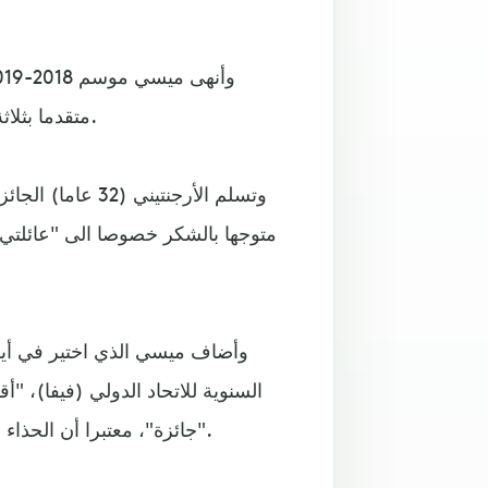
متقدما بثلاثة أهداف على نجم باريس سان جرمان الفرنسي كيليان مبابي.
وتسلم الأرجنتيني
متوجها بالشكر خصوصا الى "عائلتي 
وأضاف ميسي الذي اختير في أيل
السنوية للاتحاد الدولي (فيفا)، "أ
جائزة"، معتبرا أن الحذاء الذهبي "مرتبط بالجميع، هو تقدير لكل من في غرفة الملابس".