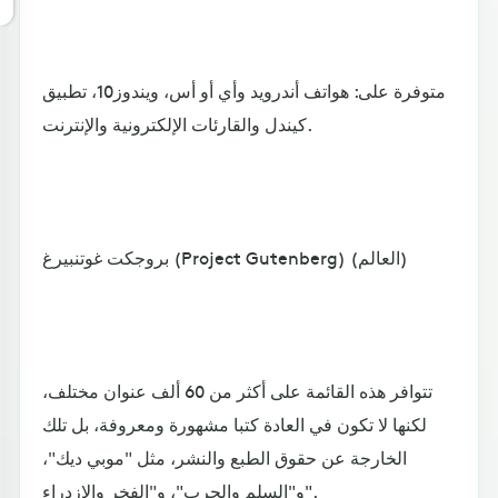
متوفرة على: هواتف أندرويد وأي أو أس، ويندوز10، تطبيق
كيندل والقارئات الإلكترونية والإنترنت.
بروجكت غوتنبيرغ (Project Gutenberg) (العالم)
تتوافر هذه القائمة على أكثر من 60 ألف عنوان مختلف،
لكنها لا تكون في العادة كتبا مشهورة ومعروفة، بل تلك
الخارجة عن حقوق الطبع والنشر، مثل "موبي ديك"،
و"السلم والحرب"، و"الفخر والازدراء".