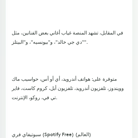
في المقابل، تشهد المنصة غياب أغاني بعض الفنانين، مثل
"دي جي خالد"، و"بيونسيه"، و"البيتلز".
متوفرة على: هواتف أندرويد، أي أو أس، حواسيب ماك
وويندوز، تلفزيون أندرويد، تلفزيون أبل، كروم كاست، فاير
تي في، روكو، الإنترنت.
سبوتيفاي فري (Spotify Free) (العالم)