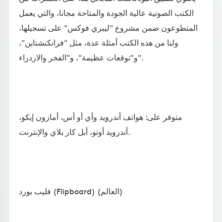
الكتب الصوتية عالية الجودة والمتاحة مجانا، والتي يعمل
المتطوعون ضمن مشروع "ليبري فوكس" على تسجيلها،
ولنا من هذه الكتب أمثلة عدة، مثل "فرانكنشتاين"،
و"توقعات عظيمة"، و"الفخر والازدراء".
متوفر على: هواتف أندرويد وأي أو أس، أمازون إيكو،
أندرويد أوتو، أبل كار بلاي والإنترنت.
فليب بورد (Flipboard) (العالم)