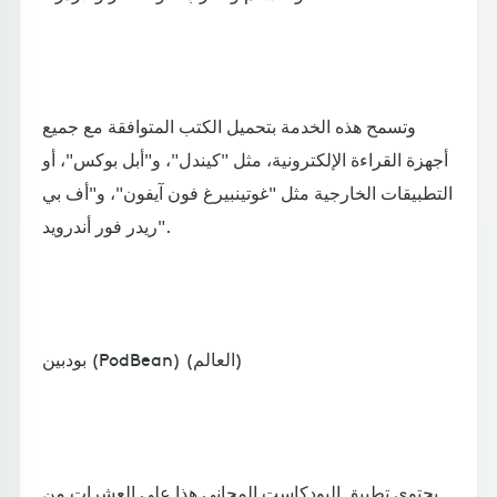
وتسمح هذه الخدمة بتحميل الكتب المتوافقة مع جميع
أجهزة القراءة الإلكترونية، مثل "كيندل"، و"أبل بوكس"، أو
التطبيقات الخارجية مثل "غوتينبيرغ فون آيفون"، و"أف بي
ريدر فور أندرويد".
بودبين (PodBean) (العالم)
يحتوي تطبيق البودكاست المجاني هذا على العشرات من