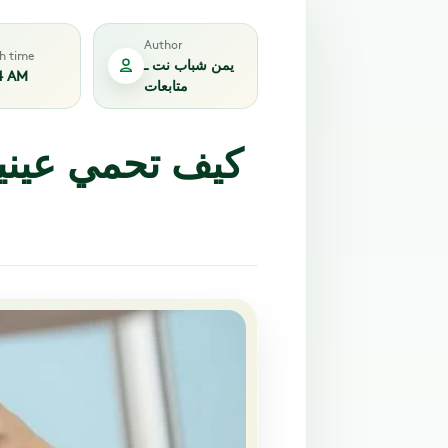
Author
sh time
يمن شباب نت ـ
4 AM
متابعات
كيف تحمي عيني