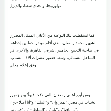
واورتيجا، ومجدى شطا، والديزل.
كما استقطبت تلك النوعية من الأغاني الممثل المصري
الشهير محمد رمضان، الذي أقام مؤخرا حفلتين إحداهما
في ضاحية التجمع الخامس، شرقي القاهرة، والأخرى في
الساحل الشمالي، وسط حضور عشرات آلاف الشباب،
وفق إعلام محلي.
ومن أبرز أغاني رمضان، التي لاقت قبولًا بين جمهور
الشباب في مصر، "نمبر وان" و"الملك" و"أنا أصلا جن"،
و"مافيا"، و"بابا"، و"السلطان"، و"فيروس".