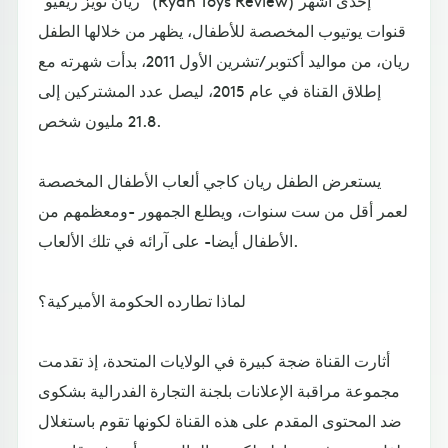
"ريان تويز ريفيو" (Ryan Toys Review) إحدى أشهر
قنوات يوتيوب المخصصة للأطفال، يظهر من خلالها الطفل
ريان، من مواليد أكتوبر/تشرين الأول 2011، بدأت شهرته مع
إطلاق القناة في عام 2015، ليصل عدد المشتركين إلى
21.8 مليون شخص.
يستعرض الطفل ريان كاجي ألعاب الأطفال المخصصة
لعمر أقل من ست سنوات، ويطلع الجمهور -ومعظمهم من
الأطفال أيضا- على آرائه في تلك الألعاب.
لماذا تطارده الحكومة الأميركية؟
أثارت القناة ضجة كبيرة في الولايات المتحدة، إذ تقدمت
مجموعة مراقبة الإعلانات بلجنة التجارة الفدرالية بشكوى
ضد المحتوى المقدم على هذه القناة لكونها تقوم باستغلال