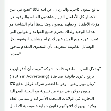
يدافع شيون كاجي، والد ريان، عن ابنه قائلا "نضع في عين
الاعتبار كل الأطفال الذين يشاهدون القناة، والترفيه عن
هؤلاء الأطفال وجعلهم يمضون وقتا شيقا أمام الشاشة هو
هدفنا الوحيد ولذلك نحترم جميع القواعد والقوانين التي
تصدر عن جميع المشرعين لاحترام مشاهدينا، ونقوم بكل
الوسائل القانونية للتعريف بأن المحتوى المقدم مدفوع
مقدما".
وخلال الفترة الماضية قامت شركة "تروث أن أدفرتايزينغ"
(Truth in Advertising) برفع دعوى قانونية ضد قناة
"ريان تويز ريفيو"، وهو ما اضطر شركة غوغل لدفع 170
مليون دولار، في جزء من تسوية مع اللجنة الفدرالية
التجارية في الولايات المتحدة الأميركية والمدعي العام
بولاية نيويورك لانتهاكهم قانون حماية خصوصية الأطفال