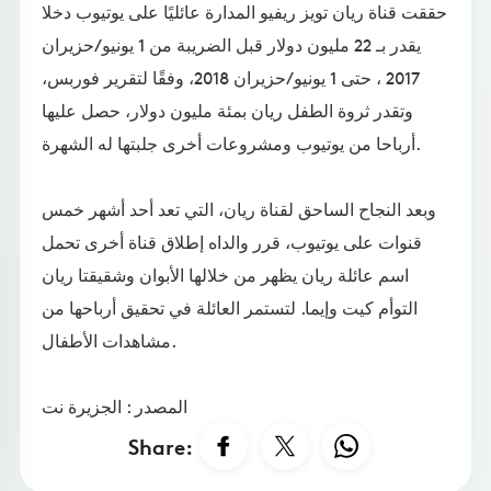
حققت قناة ريان تويز ريفيو المدارة عائليًا على يوتيوب دخلا
يقدر بـ 22 مليون دولار قبل الضريبة من 1 يونيو/حزيران
2017 ، حتى 1 يونيو/حزيران 2018، وفقًا لتقرير فوربس،
وتقدر ثروة الطفل ريان بمئة مليون دولار، حصل عليها
أرباحا من يوتيوب ومشروعات أخرى جلبتها له الشهرة.
وبعد النجاح الساحق لقناة ريان، التي تعد أحد أشهر خمس
قنوات على يوتيوب، قرر والداه إطلاق قناة أخرى تحمل
اسم عائلة ريان يظهر من خلالها الأبوان وشقيقتا ريان
التوأم كيت وإيما. لتستمر العائلة في تحقيق أرباحها من
مشاهدات الأطفال.
المصدر : الجزيرة نت
Share: