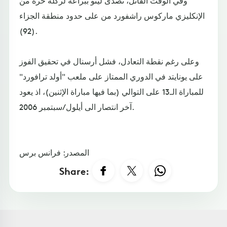
وفي الوقت القاتل، تصدى لينو ببراعة لركلة حرة من
الإنكليزي ماركوس راشفورد من على حدود منطقة الجزاء
(92).
وعلى رغم نقطة التعادل، فشل أرسنال في تحقيق الفوز
على يونايتد في الدوري الممتاز على ملعب "أولد ترافورد"
للمباراة الـ13 على التوالي (بما فيها مباراة الإثنين)، اذ يعود
آخر انتصار الى أيلول/سبتمبر 2006.
المصدر: فرانس برس
Share: