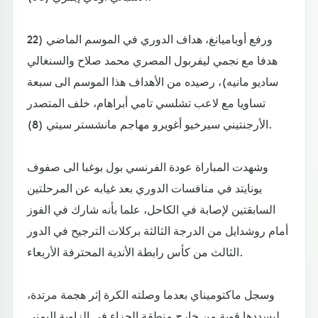
ورفع أوباميانغ، هداف الدوري في الموسم الماضي (22
هدفا مع نجمي ليفربول المصري محمد صلاح والسنغالي
ساديو مانيه)، رصيده من الأهداف هذا الموسم الى سبعة
تساويا مع لاعب تشلسي تامي أبراهام، خلف المتصدر
الأرجنتيني سيرخيو أغويرو مهاجم مانشستر سيتي (8).
وشهدت المباراة عودة الفرنسي بول بوغبا الى صفوف
يونايتد في منافسات الدوري بعد غيابه عن المرحلتين
السابقتين لإصابة في الكاحل، علما بأنه شارك في الفوز
أمام روشدايل من الدرجة الثالثة بركلات الترجيح في الدور
الثالث من كأس رابطة الأندية المحترفة الأربعاء.
وسجل ماكتوميناي بعدما وصلته الكرة إثر هجمة مرتدة،
ليسددها قوية من خارج منطقة الجزاء في الزاوية اليمنى