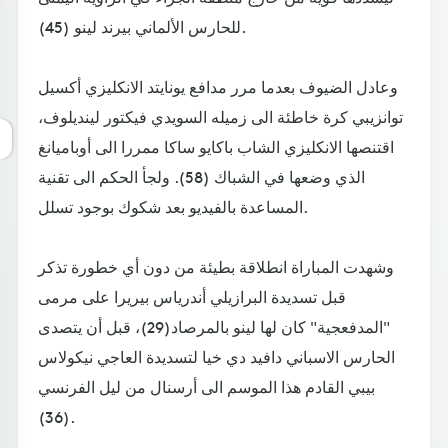
للحارس الألماني بيرند لينو (45).
وعادل الضيوف بعدما مرر مدافع يونايتد الانكليزي أكسيل
توانزيبي كرة خاطئة الى زميله السويدي فيكتور لينديلوف،
اقتنصها الانكليزي الشاب باكايو ساكا ممررا الى أوباميانغ
الذي وضعها في الشباك (58). ولجأ الحكم الى تقنية
المساعدة بالفيديو بعد شكوك بوجود تسلل.
وشهدت المباراة انطلاقة بطيئة من دون أي خطورة تذكر
قبل تسديدة البرازيلي أندرياس بيريرا على مرمى
"المدفعجية" كان لها لينو بالمرصاد(29)، قبل أن يتصدى
الحارس الاسباني دافيد دي خيا لتسديدة العاجي نيكولاس
بيبي القادم هذا الموسم الى أرسنال من ليل الفرنسي
(36).