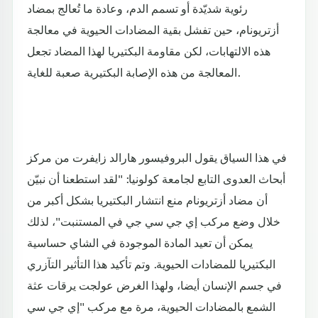
رئوية شديّدة أو تسمم الدم، وعادة ما تُعالج بمضاد
أزتريونام، حين تفشل بقية المضادات الحيوية في معالجة
هذه الالتهابات، لكن مقاومة البكتيريا لهذا المضاد تجعل
المعالجة من هذه الإصابة البكتيرية صعبة للغاية.
في هذا السياق يقول البروفيسور هارالد زايفرت من مركز
أبحاث العدوى التابع لجامعة كولونيا: "لقد استطعنا أن نبيّن
أن مضاد أزتريونام منع انتشار البكتيريا بشكل أكبر من
خلال وضع مركب إي جي سي جي في المستنبت"، لذلك
يمكن أن تعيد المادة الموجودة في الشاي حساسية
البكتيريا للمضادات الحيوية. وتم تأكيد هذا التأثير التآزري
في جسم الإنسان أيضا، ولهذا الغرض عولجت يرقات عثة
الشمع بالمضادات الحيوية، مرة مع مركب "إي جي سي