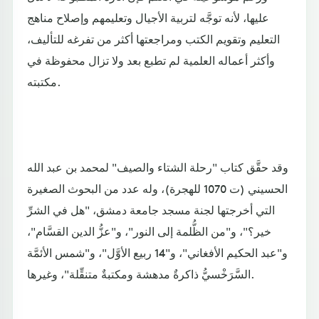
عليها، لأنه توجَّه لتربية الأجيال وتعليمهم وإصلاح مناهج
التعليم وتقويم الكتب ومراجعتها أكثر من تفرغه للتأليف،
وأكثر أعماله العلمية لم تطبع بعد ولا تزال محفوظة في
مكتبته.
وقد حقَّق كتاب "رحلة الشتاء والصيف" لمحمد بن عبد الله
الحسيني (ت 1070 للهجرة)، وله عدد من البحوث الصغيرة
التي أخرجتها لجنة مسجد جامعة دمشق، "هل في الشرِّ
خير؟"، و"من الظُّلمة إلى النور"، و"عزُّ الدين القسَّام"،
و"عبد الحكيم الأفغاني"، و"14 ربيع الأوَّل"، و"شمس الأئمَّة
السَّرَخْسيُّ ذاكرةٌ مدهشة ومكتبةٌ متنقِّلة"، وغيرها.