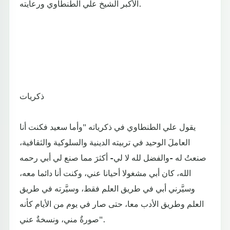
الأكبر الشيخ علي الطنطاوي ورعايته.
ذكريات
يقول علي الطنطاوي في ذكرياته "وأما سعيد فكنت أنا
العاملَ الوحيد في تربيته الدينية والسلوكية والثقافية،
صنعتُ له -والفضل لله لا لي- أكثرَ مما صنع لي أبي رحمه
الله، كان أبي مشغولا أحيانا عني، وكنت أنا دائما معه،
وسيَّرني أبي في طريق العلم فقط، وسيَّرته في طريق
العلم وطريق الأدب معا، حتى صار في يوم من الأيام كأنه
صورةٌ مني، ونسخةٌ عني".