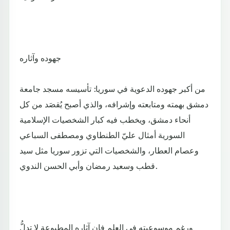
جهوده وآثاره
من أكبر جهوده الدعوية في سوريا: تأسيسه مسجد جامعة
دمشق بهمته ومتابعته وإشرافه، والذي أصبح يُقصَد من كل
أنحاء دمشق، ويخطب فيه كبار الشخصيات الإسلامية
السورية أمثال عليّ الطنطاوي ومصطفى السباعي
وعصام العطار، والشخصيات التي تزور سوريا مثل سيد
قطب وسعيد رمضان وأبي الحسن الندوي.
ورغم موسوعيته في العلم فإن آثاره المطبوعة لا تدلُّ