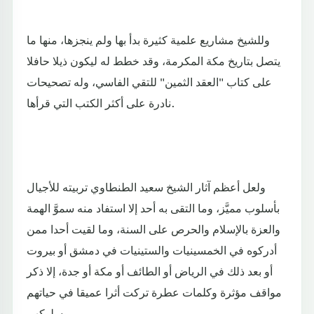
وللشيخ مشاريع علمية كثيرة بدأ بها ولم ينجزها، منها ما
يتصل بتاريخ مكة المكرمة، وقد خطط له ليكون ذيلا حافلا
على كتاب "العقد الثمين" للتقي الفاسي، وله تصحيحات
نادرة على أكثر الكتب التي قرأها.
ولعل أعظم آثار الشيخ سعيد الطنطاوي تربيته للأجيال
بأسلوب مميَّز، وما التقى به أحد إلا استفاد منه سموَّ الهمة
والعزة بالإسلام والحرص على السنة، وما لقيت أحدا ممن
أدركوه في الخمسينيات والستينيات في دمشق أو بيروت
أو بعد ذلك في الرياض أو الطائف أو مكة أو جدة، إلا ذكر
مواقف مؤثرة وكلمات عطرة تركت أثرا عميقا في حياتهم
وسلوكهم.