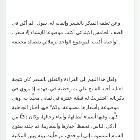
وعن تعلقه المبكر بالشعر وإتقانه له، يقول "لم أكن في
الصف الخامس الابتدائي أكتب موضوعا للإنشاء إلا شعرا،
وأحيانا أكتب الموضوع الواحد لزملائي بقصائد مختلفة".
ولعل هذا النهم إلى القراءة والتعلق بالشعر كان نتيجة
لعناية أخيه الشيخ علي به وخطته في تعهده، إذ يروي في
ذكرياته "اشتريتُ له قصَّة عنترة في ثماني مجلَّدات، وهي
موضوعة وأشعارها مصنوعة، ولكنَّ فيها أخبارَ الجاهلية
كلَّها، وفيها أسماء أبطالها، وأنباء رجالها، وكان ذكيًّا من
أذكى الناس، فحفظ أخبارها وأشعارها، ثم جئته بفتوح
الشام المنسوب إلى الواقدي، ثم خلَّيت بينه وبين المكتبة