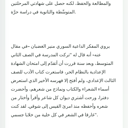
والمطالعة والحفظ، لكنه حصل على شهادتي المرحلتين
المتوسِّطة والثانوية في دراسة حرَّة.
يروي المفكر الداعية السوري منير الغضبان -في مقال
عنه- أنه قال له "تركت المدرسة في الصف الثاني
المتوسط، وبعد سنة قررت أن أتقدّم إلى امتحان الشهادة
الإعدادية بالنظام الحر، فاستعرت كتاب الأدب للصف
الثالث الإعدادي، ولم أفتح إلا فهرسه الأخير الذي استعرض
أسماء الشعراء والكتاب ونماذج من شعرهم، وأحضرت
دفترا، ورحت أشتري ديوان كل شاعر وأقرأ وأختار من
شعره وأحفظه منذ امرئ القيس إلى شوقي. لقد كنت
غارقا في الشعر في كل خلية من خلايا جسمي".