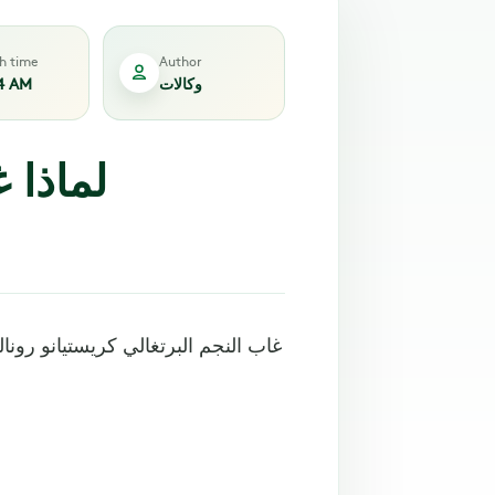
sh time
Author
وكالات
4 AM
لماذا 
غاب النجم البرتغالي كريستيانو رونا