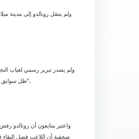
ولم ينتقل رونالدو إلى مدينة م
ولم يصدر تبرير رسمي لغياب النجم
ظل سوابق رونالدو الذي رفض خلال العام الماضي حضور جائزة "الأفضل".
واعتبر متابعون أن رونالدو رفض
صحفية أن اللاعب فضل البقاء ف