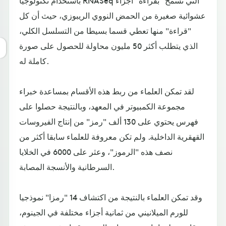
باستخدام تكنولوجيا RNASeq التي تسمح "بقراءة" أجزاء
عشوائية صغيرة من الحمض النووي الريبوزي، حيث أن كل
"قراءة" منها تعطي قسما بسيطا من التسلسل الكلي،
الذي يتطلب أكثر 50 مليون محاولة للحصول على صورة
كاملة له.
لقد تمكن العلماء من ربط هذه الأقسام بمساعدة خبراء
مجموعة الكمبيوتر في المعهد، وبالنتيجة حصلوا على
فهرس يحتوي على 130 ألف "رمز" من إنتاج الفيروسات
القهقرية الداخلية. ولم تكن معروفة للعلماء سابقا أكثر من
نصف هذه "الرموز"، وعثر على 6000 في الخلايا
السرطانية والأنسجة المصابة.
وقد تمكن العلماء بالنتيجة من اكتشاف 14 "رمزا" نموذجيا
للورم الميلانيني من ثمانية أجزاء مختلفة في الجينوم،