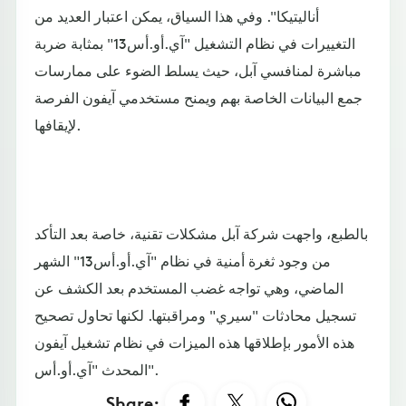
أناليتيكا". وفي هذا السياق، يمكن اعتبار العديد من
التغييرات في نظام التشغيل "آي.أو.أس13" بمثابة ضربة
مباشرة لمنافسي آبل، حيث يسلط الضوء على ممارسات
جمع البيانات الخاصة بهم ويمنح مستخدمي آيفون الفرصة
لإيقافها.
بالطبع، واجهت شركة آبل مشكلات تقنية، خاصة بعد التأكد
من وجود ثغرة أمنية في نظام "آي.أو.أس13" الشهر
الماضي، وهي تواجه غضب المستخدم بعد الكشف عن
تسجيل محادثات "سيري" ومراقبتها. لكنها تحاول تصحيح
هذه الأمور بإطلاقها هذه الميزات في نظام تشغيل آيفون
المحدث "آي.أو.أس".
Share: