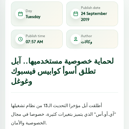
Publish date
Day
24 September
Tuesday
2019
Publish time
Author
وكالات
07:57 AM
لحماية خصوصية مستخدميها.. آبل
تطلق أسوأ كوابيس فيسبوك
وغوغل
أطلقت آبل مؤخرا التحديث الـ13 من نظام تشغيلها
"آي.أو.أس" الذي يتميز بتغيرات كثيرة، خصوصا في مجال
الخصوصية والأمان.