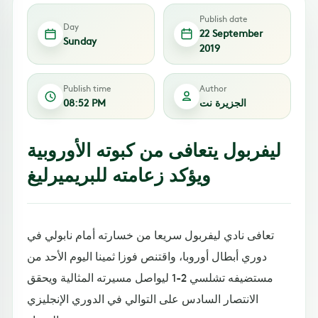
Publish date
Day
22 September
Sunday
2019
Publish time
Author
الجزيرة نت
08:52 PM
ليفربول يتعافى من كبوته الأوروبية
ويؤكد زعامته للبريميرليغ
تعافى نادي ليفربول سريعا من خسارته أمام نابولي في
دوري أبطال أوروبا، واقتنص فوزا ثمينا اليوم الأحد من
مستضيفه تشلسي 2-1 ليواصل مسيرته المثالية ويحقق
الانتصار السادس على التوالي في الدوري الإنجليزي