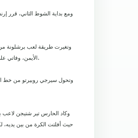
ومع بداية الشوط الثاني، قرر إرن
الأيمن، وفاتي على اليسار وميسي كصانع ألعاب خلف المهاجم الصريح سواريز.
وتحول سيرجي روبيرتو من خط الو
وكاد الحارس تير شتيجن لاعب ب
حيث أفلتت الكرة من بين يديه، ل