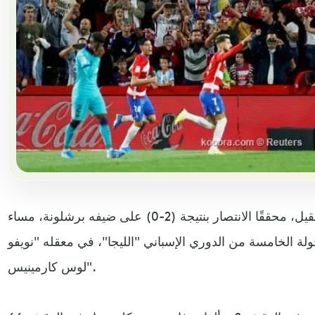
فجر غرناطة، مفاجأة من العيار الثقيل، محققًا الانتصار بنتيجة (2-0) على ضيفه برشلونة، مساء
ة الخامسة من الدوري الإسباني "الليجا"، في معقله "نويفو
لوس كارمينيس".