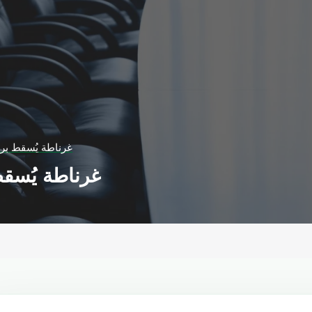
غرناطة يُسقط برش
غرناطة يُسقط