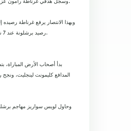
وسجل هدفي غرناطة رامون عزيز في الدقيقة 2، وألفارو فاديو من ركلة جزاء في الدقيقة 66.
رصيد برشلونة عند 7 نقاط، وهي الهزيمة الثانية لحامل اللقب هذا الموسم حتى الآن.
المدافع كليمونت لينجليت، ونجح 
وحاول لويس سواريز مهاجم برشلون