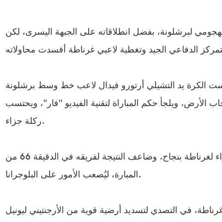
هجومي لبرشلونة، بفضل انطلاقاته على الجبهة اليسرى، لكن
ت الكرة يد التشيلي أرتورو فيدال لاعب خط وسط برشلونة
 الأرض، ويلجأ حكم المباراة لتقنية الفيديو "فار"، ويحتسب
ركلة جزاء.
ونفذ البديل ألفارو فاديلو ركلة الجزاء لغرناطة بنجاح، وضاعف النتيجة لفريقه في الدقيقة 66 من
المبارة، ليُصعب الأمور على البلوجرانا.
ناطة، في التصدي لتسديد أرضية قوية من الأرجنتيني ليونيل