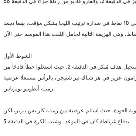
وبهذا الانتصار يرفع غرناطة رصيده إلى 10 نقاط في صدارة ترتيب الليجا بشكل مؤقت، بينما تجمد
الشوط الأول
بدأ أصحاب الأرض المباراة، بتسجيل هدف مُبكر في الدقيقة 2، حيث استغلوا خطأ فادحًا من
رامون عزيز في هز شباك تير شتيجن، بالرأس مستغلًا عرضية
زميله أنطونيو بويرتاس.
ة العودة، حيث استلم عرضية من زميله كارليس بيريز، لكن
دفاع غرناطة كان في الموعد، وشتت الكرة في الدقيقة 5.