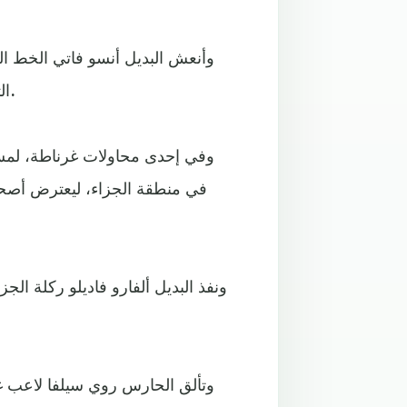
وأنعش البديل أنسو فاتي الخط ال
التمركز الدفاعي الجيد وتغطية لاعبي غرناطة أفسدت محاولاته.
وفي إحدى محاولات غرناطة، لمس
في منطقة الجزاء، ليعترض أصحاب
وتألق الحارس روي سيلفا لاعب غر