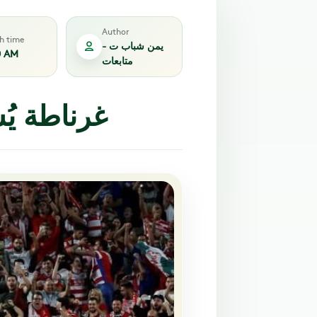
Author
sh time
يمن شباب ت -
0 AM
متابعات
غرناطة يُ