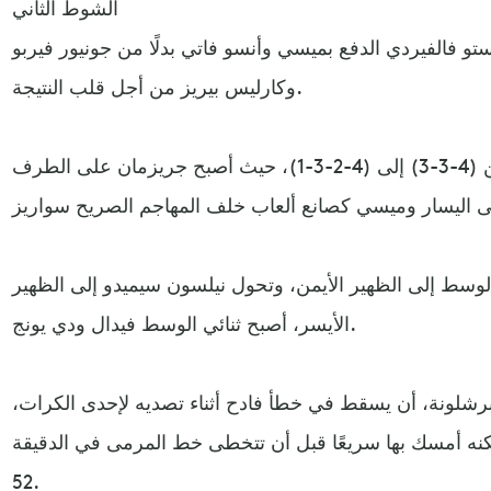
الشوط الثاني
ستو فالفيردي الدفع بميسي وأنسو فاتي بدلًا من جونيور فيربو
وكارليس بيريز من أجل قلب النتيجة.
وتغيرت طريقة لعب برشلونة من (4-3-3) إلى (4-2-3-1)، حيث أصبح جريزمان على الطرف
سط إلى الظهير الأيمن، وتحول نيلسون سيميدو إلى الظهير
الأيسر، أصبح ثنائي الوسط فيدال ودي يونج.
رشلونة، أن يسقط في خطأ فادح أثناء تصديه لإحدى الكرات،
كنه أمسك بها سريعًا قبل أن تتخطى خط المرمى في الدقيقة
52.