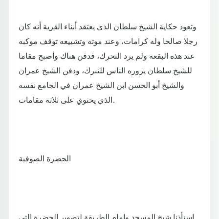
وتعود حكاية الشيخ سلطان الذي يعتقد أبناء القرية أنه كان
رجلا صالحا وله كرامات، وعند موته وتشييعه توقف موكبه
عند هذه البقعة ولم يرد التحرك، فدفن هناك وأصبح مقاما
للشيخ سلطان يزوره الناس للتبرك، ودفن الشيخ عمران
والشيخ أبو الحسن ابن الشيخ عمران في الجامع نفسه
الذي يحتوي على ثلاثة مقامات.
الحضرة الصوفية
استأذنا شيخ المسجد وإمام الطريقة لتصوير الحضرة التي