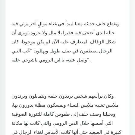
ويقطع خلف حديثه معنا ليبدأ في غناء موالٍ آخر يرثي فيه
حاله الذي أضحى فيه فقيرا بلا مال ولا عزوة، ويرى أن
شكل الزفاف المتعارف عليه الآن لم يكن موجودا، كان
الرجال يصطفون في صف طويل ويهللون "حِّب النبي
وصلِ عليه، يا ابن الرومي ياشوجي عليه".
وكان يرأسهم شخص يرددون خلفه ويتمايلون ويرتدون
ملابس تشبه ملابس النساء ويمسكون مظلة يدورون بها،
ويحيلنا وصف خلف إلى طقوس كاملة للتنورة الصوفية
التي أسسها جلال الدين الرومي والتي كانت لها مكانة
كبيرة في الصعيد حتى أنها كانت الأساس لغناء الرجال في