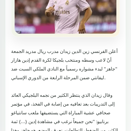
أعلن الفرنسي زين الدين زيدان مدرب ريال مدريد الجمعة
أنّ لاعب وسطه ومنتخب بلجيكا لكرة القدم إدين هازار
"جاهز" لبدء مشواره رسمياً مع النادي الملكي السبت ضد
ليفانتي ضمن المرحلة الرابعة من الدوري الإسباني.
وقال زيدان الذي ينتظر الكثير من نجمه البلجيكي العائد
إلى التدريبات بعد تعافيه من إصابة في الفخذ، في مؤتمر
صحافي عشية المباراة التي يستضيفها ملعب سانتياغو
برنابيو: "نحن جميعاً نرغب في مشاهدة إدين (...) ثمة
الكثير من الضغط، التطلعات، نعرف الوضع، هو جاهز وهذا