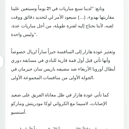
وتابع: "لدينا سبع مباريات في 21 يوماً وسيتعين علينا
مقاربتها بهدوء، (...) سيعود الأمر لي لتحديد دقائق ووقت
لعبه، لأننا نحتاج إليه لفترة طويلة، من أجل مباريات عدة،
وليس واحدة".
وتعتبر عودة هازار إلى المنافسة خبراً ساراً لريال خصوصاً
وأنها تأتي قبل أول قمة قارية للنادي في مسابقة دوري
أبطال أوروبا الأربعاء ضد مضيفه باريس سان جيرمان في
الجولة الأولى من منافسات المجموعة الأولى.
كما تأتي عودة هازار في ظل معاناة الفريق على صعيد
الإصابات، لاسيما مع الكرواتي لوكا مودريتش وماركو
أسنسيو.
وحذر زيدان قائلاً: "الموسم بدأ الآن"، مضيفاً "أمامنا سبع