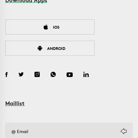
IOS
ANDROID
Maillist