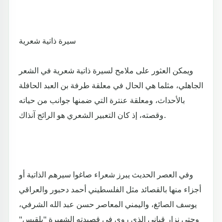
سيرة ذاتية شعرية
ويمكن العثور على ملامح لسيرة ذاتية شعرية في الشعر
الجاهلي، مثلما هي الحال في معلقة طرفة بن العبد الحافلة
بالأحداث، ومعلقة عنترة التي ضمنها جوانب من حياته
وقصته، إذ كان التعبير الشعري هو الرائج آنذاك.
وفي العصر الحديث يبرز شعراء صاغوا سيرهم الذاتية أو
أجزاء منها بالقصائد مثل الفلسطيني أحمد دحبور والعراقي
يوسف الصائغ، واليمني المعاصر حسن عبد الله الشرفي،
وحتى نزار قباني الذي روى في قصيدته الشهيرة "بلقيس"