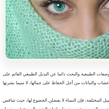
الوصفات الطبيعية والبحث دائما عن البديل الطبيعي القائم على
يل المختلفة، فإن النساء لا يفضلن الخضوع لها، حيث تتنافس
ية من العيوب وشعر منسدل، إذ إن الشعر المموج غير مفضل