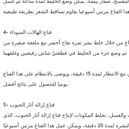
البنفسج، صفار بيضة، يمكن وضع الخليط لمدة ساعة ثم غسل
4- قناع الهالات السوداء
قناع من خلال خلط بشر ثمرة تفاح أخضر مع ملعقة صغيرة من
توضع قطع الشاش أسفل العينين مع الانتظار لمدة 15 دقيقة، ويوصى بالانتظام على هذا القناع
يوميا للحصول على نتائج أفضل.
5- قناع إزالة آثار الحبوب
والعسل، تخلط المكونات لإنتاج قناع إزالة آثار الحبوب، الذي