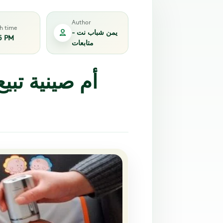
Author
sh time
يمن شباب نت -
5 PM
متابعات
أم صينية تبيع