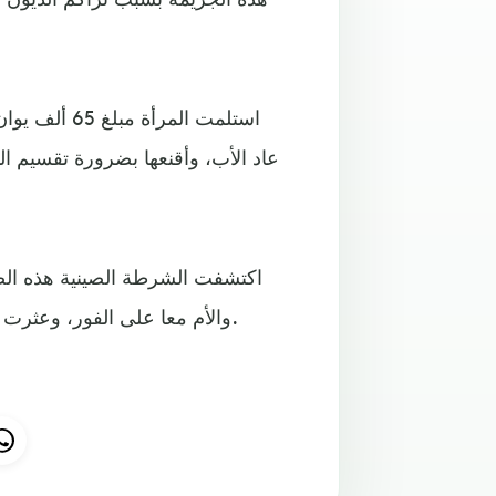
عاد الأب، وأقنعها بضرورة تقسيم ال
اكتشفت الشرطة الصينية هذه الص
والأم معا على الفور، وعثرت الشرطة على التوأم في مقاطعة أنهوي وسلمتهما إلى جديهما.