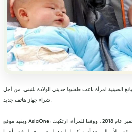
الصينية امرأة باعت طفليها حديثي الولادة للتبني. من أجل
شراء جهاز هاتف جديد.
ويفيد موقع AsiaOne، بأن هذه الصفقة تمت في شهر سبتمبر عام 2018 . ووفقا للمرأة، ارتكبت
نقص الأموال، بعد أن تركهما والدهما وهرب فيما رفض أهلها