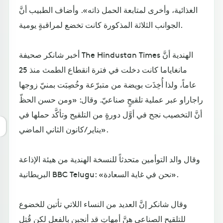
الغذائية، وأخرى لمتابعة الحمل ذاته». وأضاف الطبيب أنَّ
الجوانب الثلاثة المذكورة كانت تخضع لمراقبةٍ يومية.
أخبر شانكر صحيفة The Hindustan Times الهندية أنَّ
مانغاياما كانت دخلت في فترة انقطاع الطمث منذ 25
عاماً، ولذا أُخِذَت بويضة من متبرّعة وخُصِبَت بمنيّ زوجها
راجاراو عبر عملية تلقيحٍ صناعيّ. وقال: «ومن حسن الحظّ
أنَّ التخصيب نجح في أوَّل دورةٍ من التلقيح وتأكَّد حملها في
يناير/كانون الثاني الماضي».
وقال والد التوأمين متحدثاً للنسخة الهندية من هيئة الإذاعة
البريطانية BBC Telugu: «نحن في غاية السعادة».
وقال شانكر إنَّ العديد من النساء اللاتي تأتين للخضوع
للتلقيح الصناعي هنَّ أمهاتٍ قد أنجبن بالفعل لكن قُتِل