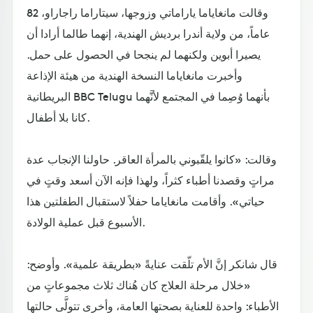
وقالت مانغاياما ياراماتي وزوجها، سيتاراما راجاراو، 82
عاماً، من ولاية أندرا برديش الهندية، إنهما طالما أرادا أن
يصيرا أبوين ولكنهما لم ينجحا في الحصول على حمل.
وأخبرت مانغاياما النسخة الهندية من هيئة الإذاعة
البريطانية BBC Telugu بأنهما وُصِما في المجتمع لأنَّهما
كانا بلا أطفال.
وقالت: «كانوا يلقّبوني بالمرأة العاقر. حاولنا الإنجاب عدة
مراتٍ وقصدنا أطباء كثراً، ولهذا فإنه الآن أسعد وقتٍ في
حياتي». وأقامت مانغاياما حفلاً لاستقبال الطفلتين هذا
الأسبوع قبل عملية الولادة.
قال شانكر إنَّ الأم تلّقت عنايةً «بطريقة علمية». وأوضح:
«خلال مرحلة العلاج كان هُناك ثلاث مجموعاتٍ من
الأطباء: واحدة للعناية بصحتها العامة، وأخرى تتولَّى حالتها