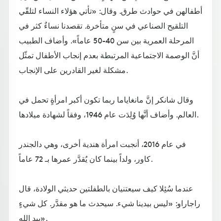
أطفالهن في حوادث طرق. وقال: «تأتي هؤلاء النساء لتلقّي
التلقيح الصناعي في سنٍ متأخرة. تقصدنا نساءٌ كثر في
المرحلة العمرية بين سن 40-50 عاماً». وأضاف الطبيب
أنَّ الوصمة الاجتماعية المرتبطة بعدم إنجاب الأطفال تمثّل
مشكلة لغير القادرين على الإنجاب.
وقال شانكر إنَّ مانغاياما ربما تكون أكبر امرأةٍ تحمل في
العالم. وأضاف أنَّها وُلِدَت عام 1946، وفقاً لشهادة ميلادها.
في عام 2016، أنجبت امرأة هندية أخرى، وهي دالجندر
كاور، ولداً بينما كان يُقدَّر عمرها بـ 72 عاماً.
عندما سُئِلا كيف سيعتنيان بالطفلتين حديثي الولادة، قال
راجاراو: «ليس بيدينا شيء. سيحدث ما هو مقدَّر. كل شيءٍ
بيد الله».