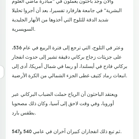
والآن وجد باحثون يعملون في "مبادرة ماضي العلوم
البشرية" في جامعة هارفارد تفسيرا، بعد أن أجروا تحليلا
شديد الدقة للثلوج التي أخذوها من الأنهار الجليدية
السويسرية.
وعثر في الثلوج، التي ترجع إلى فترة الربيع في عام 536،
على جزيئات زجاج بركاني دقيقة تشير إلى حدوث انفجار
بركاني فادح في أيسلندا، أو ربما في شمال أمريكا، أدى إلى
انبعاث رماد كثيف غطى الجزء الشمالي من الكرة الأرضية.
ويعتقد الباحثون أن الرياح حملت الضباب البركاني عبر
أوروبا، وفي وقت لاحق إلى آسيا، وكان ذلك مصحوبا
بطقس بارد.
ثم تبع ذلك انفجاران كبيران آخران في عامي 540 و547.