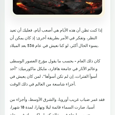
إذا كنت تظن أن هذه الأيام هي أصعب أيام، فعليك أن تعيد
النظر، وتفكر في الأمر بطريقة أخرى: إذ كان يمكن أن
يسوء الحال أكثر، لو كنا نعيش في عام 536 بعد الميلاد.
كان ذلك العام - بحسب ما يقول مؤرخ العصور الوسطى
وعالم الآثار في جامعة هافارد، مايكل ماكورميك: "أحد
أسوأ الفترات، إن لم تكن أسوأها"، لمن كان يعيش في
أجزاء شاسعة من العالم في ذلك الوقت.
فقد غمر ضباب غريب أوروبا، والشرق الأوسط، وأجزاء من
آسيا، صارت السماء قاتمة ليلا ونهارا، لمدة 18 شهرا،
بحسب ما جاء في مقالة كتبها ماكورميك في مجلة