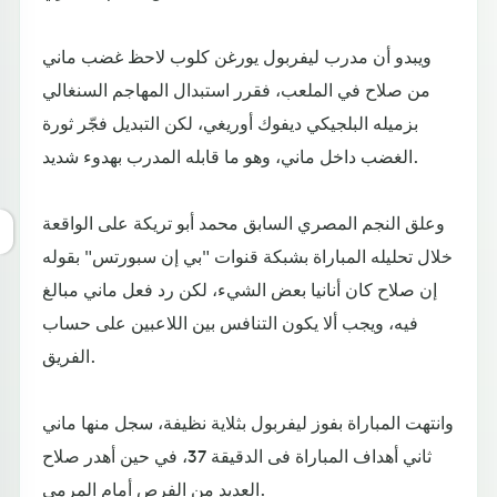
ويبدو أن مدرب ليفربول يورغن كلوب لاحظ غضب ماني
من صلاح في الملعب، فقرر استبدال المهاجم السنغالي
بزميله البلجيكي ديفوك أوريغي، لكن التبديل فجّر ثورة
الغضب داخل ماني، وهو ما قابله المدرب بهدوء شديد.
وعلق النجم المصري السابق محمد أبو تريكة على الواقعة
خلال تحليله المباراة بشبكة قنوات "بي إن سبورتس" بقوله
إن صلاح كان أنانيا بعض الشيء، لكن رد فعل ماني مبالغ
فيه، ويجب ألا يكون التنافس بين اللاعبين على حساب
الفريق.
وانتهت المباراة بفوز ليفربول بثلاية نظيفة، سجل منها ماني
ثاني أهداف المباراة فى الدقيقة 37، في حين أهدر صلاح
العديد من الفرص أمام المرمى.