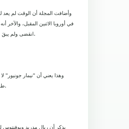
وأضافت المجلة أن الوقت لم يعد لص
انقضى ولم يبقَ له سوى أربعة مواسم حدا أقصى لترك بصمة في تاريخ اللعبة.
وهذا يعني أن "نيمار جونيور" ل
طلباته المالية لا يستطيع تحقيقها سوى عدد قليل من كبار أوروبا.
يذكر أن ريال مدريد ويوفنتوس لم