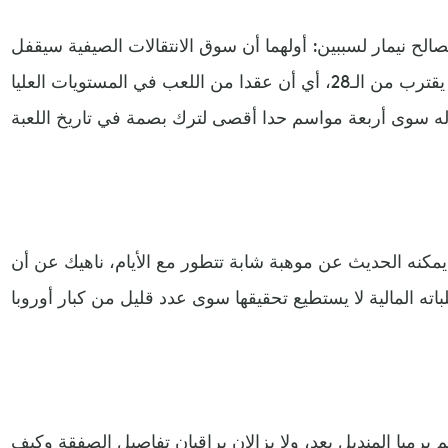
الح نيمار لسببين: أولهما أن سوق الانتقالات الصيفية سيقفل
في أوروبا الاثنين المقبل، والآخر أنه يقترب من الـ28، أي أن عقدا من اللعب في المستويات العليا
ا يمكنه الحديث عن موهبة شابة تتطور مع الأيام، ناهيك عن أن
 يرميا المنديل بعد، ولا يزالان يراقبان تفاصيل الصفقة وكيف