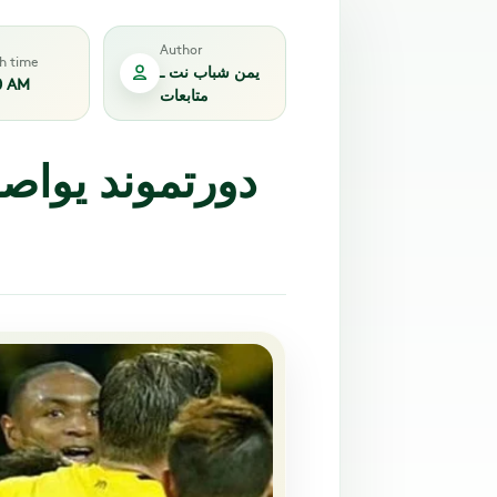
Author
sh time
يمن شباب نت ـ
0 AM
متابعات
دورتموند يواصل