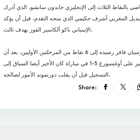
 بالنقاط الثلاث إلى الإنجليزي جايدون سانشو، الذي أدرك
خر 20 دقيقة، والبديل المغربي أشرف حكيمي الذي منحه التقدم، قبل أن يؤكد
الإسباني باكو ألكاسير الفوز بهدف ثالث.
ورفع فريق المدرب السويسري لوسيان فافر رصيده إلى 6 نقاط من المرحلتين الأوليين، بعد أن
استهل الموسم الجديد بفوز كبير على أوغسبورغ 5-1 في مباراة كان الأخير أيضا السباق إلى
التسجيل قبل أن يقلب دورتموند الأمور لصالحه.
Share: