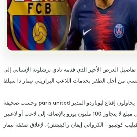
اصيل العرض الأخير الذي قدمه نادي برشلونة الإسباني إلى
وحسب صحيفة paris united الفرنسية، فإن مسؤولي برشلونة يحاولون إقناع ليوناردو المدير
الرياضي لباريس سان جيرمان بقبول مبلغ لا يتجاوز 100 مليون يورو بالإضافة إلى لاعب أو لاعبين