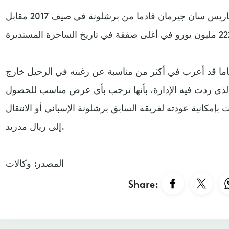
يذكر أن نيمار كان قد انتقل إلى باريس سان جيرمان قادما من برشلونة في صيف 2017 مقابل
ن اللاعب البرازيلي البالغ 27 عاما قد أعرب في أكثر من مناسبة عن رغبته في الرحيل خارج
الذي ردت فيه الإدارة، بأنها ترحب بأي عرض مناسب للحصول
مكانية عودته لفريقه السابق برشلونة الإسباني أو الانتقال
إلى ريال مدريد.
المصدر: وكالات
Share: