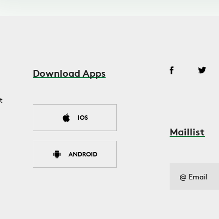
Download Apps
t
IOS
Maillist
ANDROID