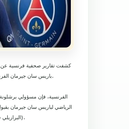
كشفت تقارير صحفية فرنسية عن تف
باريس سان جيرمان الفرنسي من أجل الظفر بخدمات اللاعب البرازيلي نيمار دا سيلفا.
(البرازيلي فيليب كوتينيو - الكرواتي إيفان راكيتيتش)، لإغلاق صفقة نيمار.