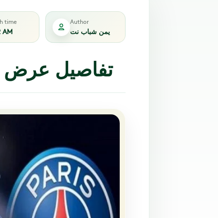
sh time
Author
يمن شباب نت
2 AM
تفاصيل عرض برش