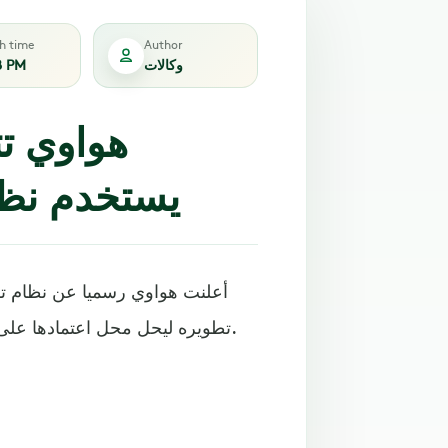
sh time
Author
وكالات
8 PM
هواوي تت
يستخدم نظا
أعلنت هواوي رسميا عن نظام تشغ
تطويره ليحل محل اعتمادها على نظام أندرويد، وسيعرف البرنامج باسم هونغ مينغ في الصين.