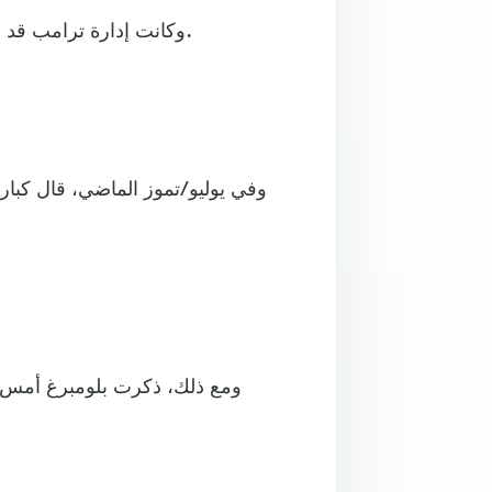
وكانت إدارة ترامب قد أشارت إلى استعدادها لتخفيف القيود المفروضة على الشركة.
وفي يوليو/تموز الماضي، قال كبار
ومع ذلك، ذكرت بلومبرغ أمس أ