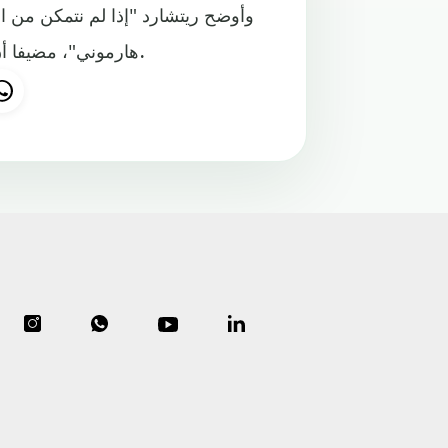
وأوضح ريتشارد "إذا لم نتمكن من اس
هارموني"، مضيفا أن الترحيل من أندرويد إلى النظام الجديد لا يمثل صعوبة كبيرة.