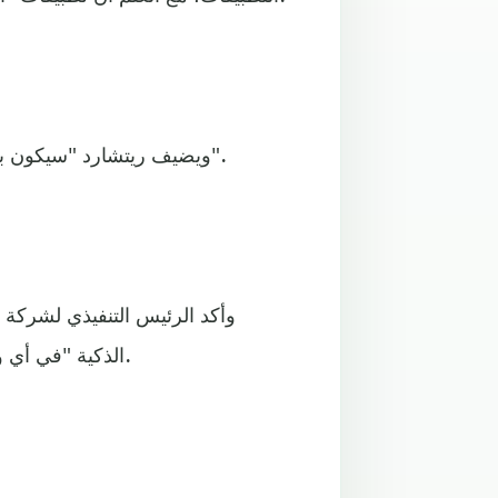
ويضيف ريتشارد "سيكون بإمكانهم جميعا تشغيل نظام التشغيل الخاص بنا في المستقبل".
وأكد الرئيس التنفيذي لشركة 
الذكية "في أي وقت"، لكنهم سوف يلتزمون في الوقت الحاضر بمنصة غوغل.