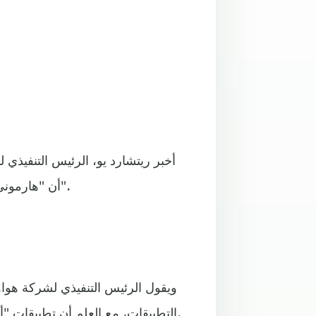
أخبر ريتشارد يو، الرئيس التنفيذ
أن "هارموني أو أس" هو "أول نظام تشغيل يستخدم لجميع السيناريوهات".
ويقول الرئيس التنفيذي لشركة هوا
التطبيقات، مع العلم أن تطبيقات "أتش تي أم أل5" و"لينوكس" و"أندرويد" ستكون متوافقة أيضا.