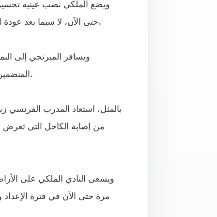
حتى الآن، لا سيما بعد عودة البرازيليين ميليتاو وكاسيميرو، وتعافي الثنائي كورتوا ويوفيتش.
ويسافر الميرنجي إلى النمس
المنضمين لمعسكر الريال، بعد مشاركتهما مع البرازيل في كوبا أمريكا.
بالمثل، استعاد المدرب الفرنسي زين
من إصابة الكاحل التي تعرض له