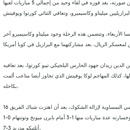
ويضع الملكي نصب عينيه تحسين صورته، بعد فوزه في لقاء وحيد من إجمالي 5 مباريات لعبها
ا الأربعاء، وتتضمن هذه الرحلة وجود ميليتاو وكاسيميرو آخر
 الدين زيدان جهود الحارس البلجيكي تيبو كورتوا، بعد تعافيه
ا، كذلك المهاجم لوكا يوفيتش الذي تجاوز أيضا متاعب ألمت
بكاحله.
ويسعى النادي الملكي على الأراضي النمساوية لإزالة الشكوك، بعد أن اهتزت شباك الفريق 16
مرة حتى الآن في فترة الإعداد وخسارته عدة مباريات منها 1-3 أمام بايرن ميونخ وتوتنهام 0-1
أتلتيكو مدريد 3-7.