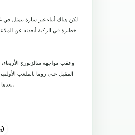
خطيرة في الركبة أبعدته عن الملاعب
وعقب مواجهة سالزبورج الأربعاء، ي
المقبل على روما بالملعب الأولمبي
بعدها بستة أيام على أرضية ملعب بالايدوس حيث يواجه سيلتا فيجو.