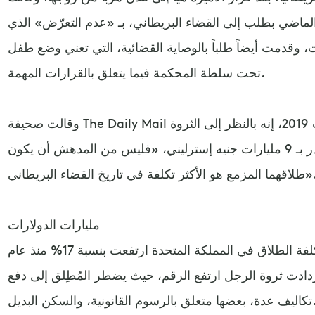
الماضي بطلب إلى القضاء البريطاني، بـ «عدم التعرّض» الذي
، وقدمت أيضاً طلباً بالوصاية القضائية، التي تعني وضع طفل
تحت سلطة المحكمة فيما يتعلق بالقرارات المهمة.
وقالت صحيفة The Daily Mail البريطانية، الجمعة 2 أغسطس/آب 2019، إنه بالنظر إلى الثروة
الهائلة لمحمد بن راشد والتي تُقدر بـ 9 مليارات جنيه إسترليني، «فليس من المدهش أن يكون
لمزمع هو الأكثر تكلفة في تاريخ القضاء البريطاني».
مليارات الدولارات
ويقول محامون بريطانيون إن تكلفة الطلاق في المملكة المتحدة ارتفعت بنسبة 17% منذ عام
ا ازدادت ثروة الرجل ارتفع الرقم، حيث يضطر المُطِلق إلى دفع
ا متعلق بالرسوم القانونية، والسكن البديل.