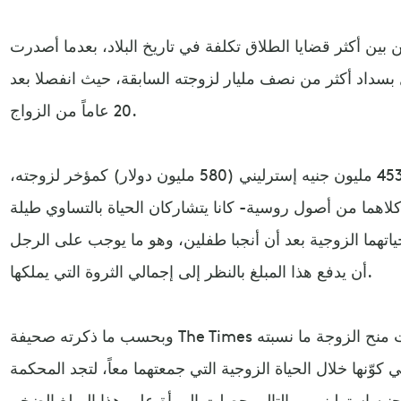
ت حالة من بين أكثر قضايا الطلاق تكلفة في تاريخ البلاد، بعدما أصدرت
 بسداد أكثر من نصف مليار لزوجته السابقة، حيث انفصلا بعد
20 عاماً من الزواج.
وألزم القضاء حينها الرجل بدفع 453 مليون جنيه إسترليني (580 مليون دولار) كمؤخر لزوجته،
لاهما من أصول روسية- كانا يتشاركان الحياة بالتساوي طيلة
حياتهما الزوجية بعد أن أنجبا طفلين، وهو ما يوجب على الرجل
أن يدفع هذا المبلغ بالنظر إلى إجمالي الثروة التي يملكها.
وبحسب ما ذكرته صحيفة The Times البريطانية، فإن المحكمة قررت منح الزوجة ما نسبته
ي كوّنها خلال الحياة الزوجية التي جمعتهما معاً، لتجد المحكمة
جنيه إسترليني، وبالتالي حصلت المرأة على هذا المبلغ الضخم