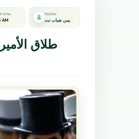
sh time
Author
يمن شباب نت
4 AM
طلاق الأمير