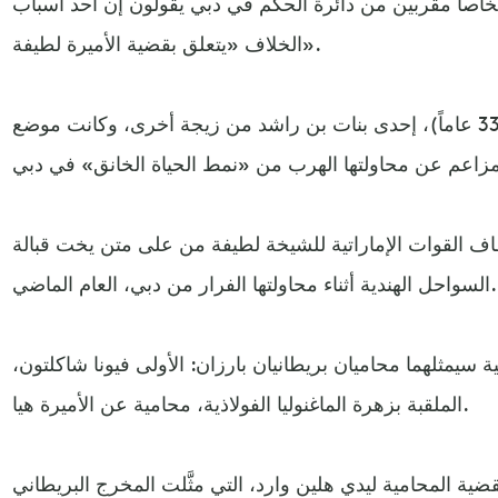
خاصاً مقربين من دائرة الحكم في دبي يقولون إن أحد أسباب
الخلاف «يتعلق بقضية الأميرة لطيفة».
ويؤكد التقرير أن الأميرة لطيفة (33 عاماً)، إحدى بنات بن راشد من زيجة أخرى، وكانت موضع
 القوات الإماراتية للشيخة لطيفة من على متن يخت قبالة
السواحل الهندية أثناء محاولتها الفرار من دبي، العام الماضي.
 سيمثلهما محاميان بريطانيان بارزان: الأولى فيونا شاكلتون،
الملقبة بزهرة الماغنوليا الفولاذية، محامية عن الأميرة هيا.
ية المحامية ليدي هلين وارد، التي مثَّلت المخرج البريطاني