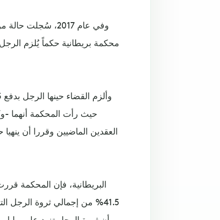
وفي عام 2017، سُجل
محكمة بريطانية حكماً يُلزم الرجل
حيث رأت المحكمة أنهما -وك
العقدين الماضيين وقررا أن ينهيا 
41.5% من إجمالي ثروة الرجل الت
أن ثروة الرجل تزيد على مليار 