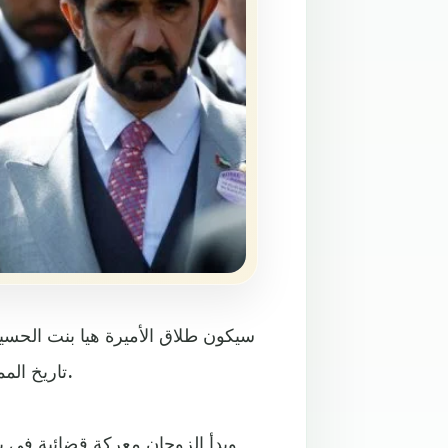
سيكون طلاق الأميرة هيا بنت الحسين
تاريخ المملكة المتحدة؛ نظراً للثروة الهائلة التي يمتلكها زوج الأميرة هيا.
وبدأ الزوجان معركة قضائية في بري