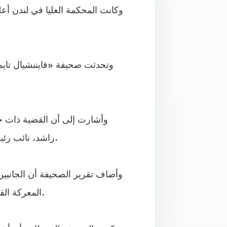
وتحدثت صحيفة «فايننشيال تايم
وأشارت إلى أن القضية ذات حس
راشد، نائب رئيس الإمارات ورئيس وزراء البلاد، في عناوين الصحف العالمية.
وأضاف تقرير الصحيفة أن الجانبين
المعركة القضائية تتعلق بمصلحة أبنائهما وليس بالطلاق أو القضايا المادية.