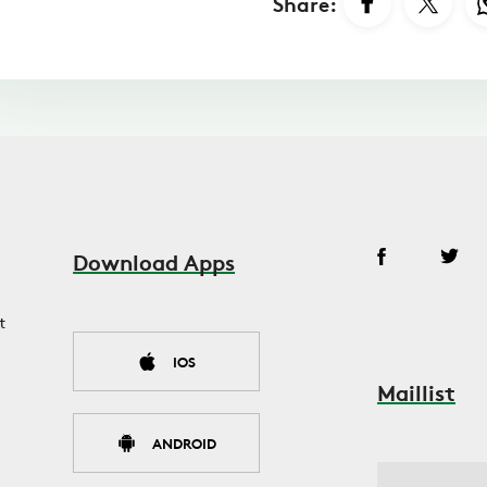
Share:
Download Apps
t
IOS
Maillist
ANDROID