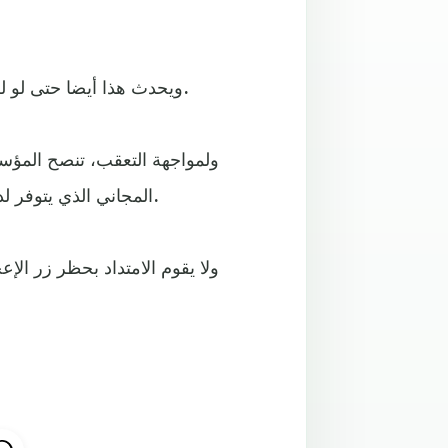
ويحدث هذا أيضا حتى لو لم يكن المستخدم مشتركا بشبكة التواصل الاجتماعي الشهيرة.
ولمواجهة التعقب، تنصح المؤ
بادجر Privacy Badger المجاني الذي يتوفر لدى كل من كروم وفايرفوكس وأوبرا.
ولا يقوم الامتداد بحظر زر ال