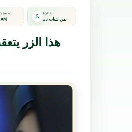
sh time
Author
يمن شباب نت
5 AM
هذا الزر يتع