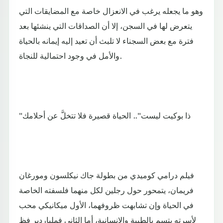
وهو ما يجعله يرغب في الانعزال خاصة مع المضايقات التي
يتعرض لها في السجن، إلا أن الصداقات التي ينشئها بعد
فترة مع بعض السجناء لا تلبث أن تعيد إليه إيمانه بالحياة
والأمل في وجود احتمالية للنجاة.
"ذا بوكيت ليست".. الحياة قصيرة فلا تتخلَّ عن أحلامك
فيلم درامي كوميدي من بطولة جاك نيكلسون ومورغان
فريمان، يتمحور حول رجلين لكل منهما فلسفته الخاصة
في الحياة وإن تشابهت ظروفهما، الأول ميكانيكي محب
لأسرته يتسم بالطيبة والإنسانية، أما الثاني فملياردير فظ