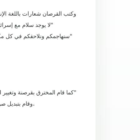
وكتب القرصان شعارات باللغة الإنك
"لا يوجد سلام مع إسرائ
"سنهاجمكم ونلاحقكم في كل مك
كما قام المخترق بقرصنة وتغيير اس
(fuck Israel) وقام بتبديل صور المجموعة بأخرى تحمل الرموز الفلسطينية.