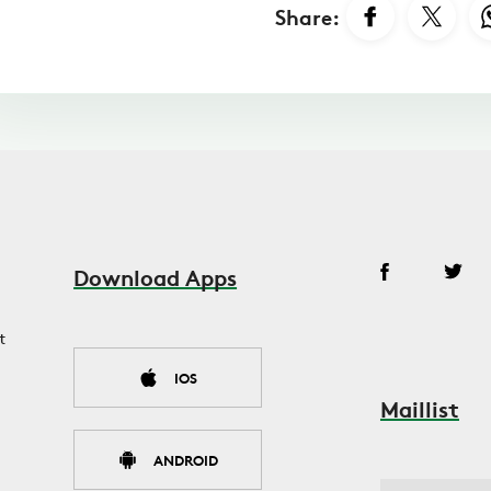
Share:
Download Apps
t
IOS
Maillist
ANDROID