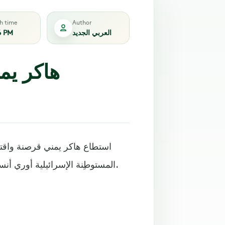
sh time
Author
العربي الجديد
6 PM
هاكر يم
استطاع هاكر يمني قرصنة واقتح
المستوطِنة الإسرائيلية أوري أنسباكر (19 عاماً)، والتي قتلت خلال شهر فبراير/شباط الماضي.