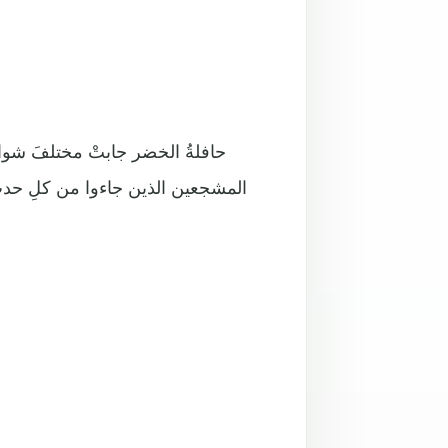
حافلةُ الخضر جابتْ مختلفَ شوار
المشجعين الذين جاءوا من كلِ حدب و