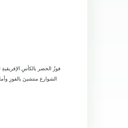
فوزُ الخضر بالكأسِ الإفريقيةِ 
الشوارع منتشينَ بالفوزِ وأمل