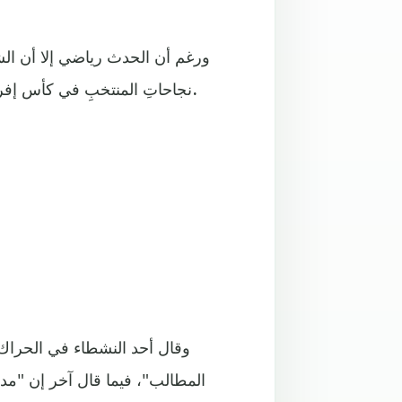
ورغم أن الحدث رياضي إلا أن الشع
نجاحاتِ المنتخبِ في كأس إفريقيا بما تشهده البلادُ من حراك شعبي منذ قرابةِ خمسةِ أشهر.
وقال أحد النشطاء في الحراك
المطالب"، فيما قال آخر إن "م