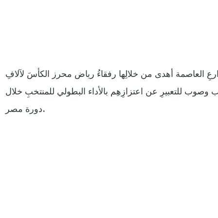
عِ العاصمة أهدى من خلالِها رفقاءُ رياض محرز الكأسَ لآلافِ
صوب للتعبيرِ عن اعتزازِهِم بالأداء البطولي للمنتخبِ خلال
دورة مصر.