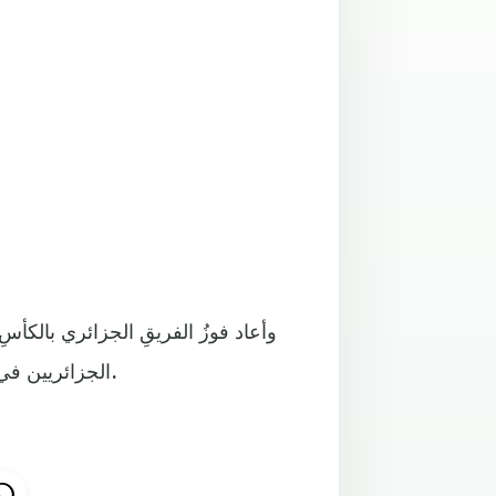
وأعاد فوزُ الفريقِ الجزائري بالكأسِ
الجزائريين في إحداثِ التغييرِ في البلاد وتعميمِ النجاحاتِ في شتى المجالات.