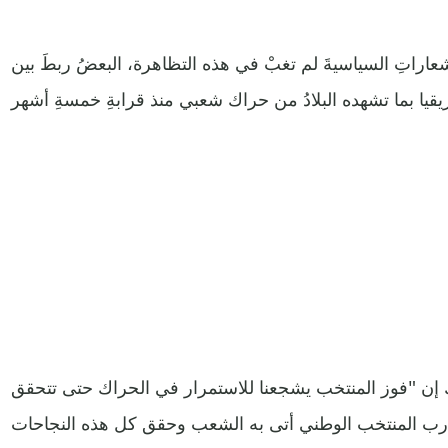
اراتِ السياسيةَ لم تغبْ في هذه التظاهرة، البعضُ ربطَ بين
 إن "فوز المنتخب يشجعنا للاستمرار في الحراك حتى تتحقق
درب المنتخب الوطني أتى به الشعب وحقق كل هذه النجاحات