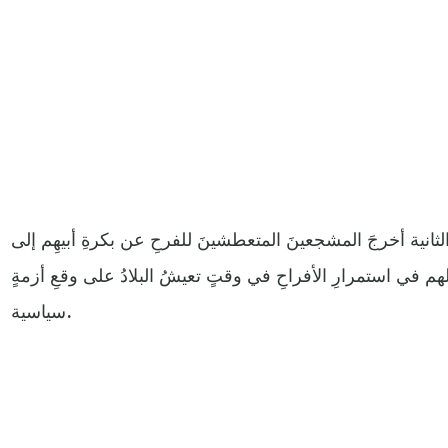
الثانية أخرجَ المشجعينَ المتعطشينَ للفرحِ عن بكرةِ أبيهِم إلى
هم في استمرارِ الأفراحِ في وقتٍ تعيشُ البلادُ على وقعِ أزمةٍ
سياسية.