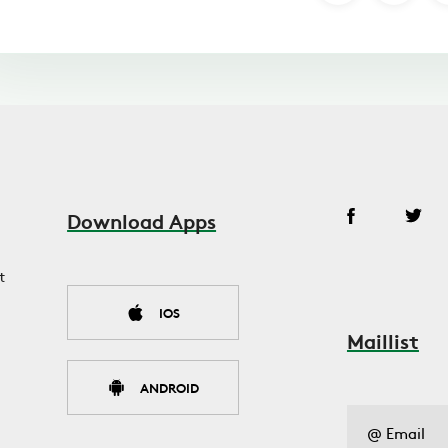
Download Apps
t
IOS
Maillist
ANDROID