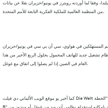
يلندا، وفقا لما أوردته رويترز في يونيو/حزيران نقلا عن بيانات
من المنظمة العالمية للملكية الفكرية التابعة للأمم المتحدة.
سم المستهلكين في هواوي، سي أن بي سي في يونيو/حزيران
ام تشغيل جديد للهاتف المحمول بحلول الربع الأخير من هذا
العام في الصين إذا لم يصلوا إلى اتفاق مع غوغل.
كما أخبر يو موقع الويب الألماني دي فيلت Die Welt في مارس/آذار بأنه كان يعمل على "الخطة
B" لنظام تشغيل في حال لم يعد بإمكانه استخدام نظامي أندرويد من غوغل أو ويندوز من