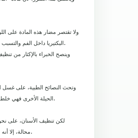
ولا تقتصر مضار هذه المادة على ال
البكتيريا داخل الفم والتسبب بتآكل ما يعرف بـ"المينا" وهي الطبقة السطحية الواقية للسن.
وينصح الخبراء بالإكثار من تنظي
وتحث النصائح الطبية، على غسل الأ
الحيلة الأخرى فهي خلط القهوة مع بعض الحليب، وعدم احتسائها وهي سوداء بالكامل.
لكن تنظيف الأسنان، على نحو 
محالة، إلا أنه سيقلل مرات الذهاب إلى طبيب الأسنان لأجل حصص التبييض.