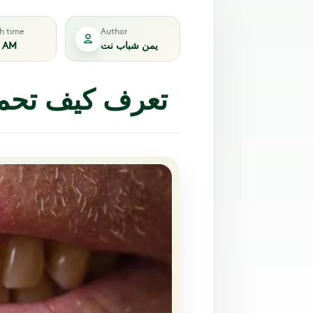
sh time
Author
يمن شباب نت
7 AM
تعرف كيف تحمي