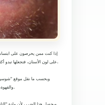
إذا كنت ممن يحرصون على ابتسامة 
على لون الأسنان، فتجعلها تبدو أكثر اصفرارا، لذلك ينصح خبراء بمجموعة من الخطوات المفيدة.
وبحسب ما نقل موقع "شوسن إلب
والقهوة، ويتفاقم هذا الخطر في حالة الإكثار من المشروبين المكيفين.
ويحصل هذا الضرر، لأن مادة "الت