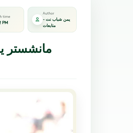
Author
sh time
يمن شباب نت -
2 PM
متابعات
مانشستر يو