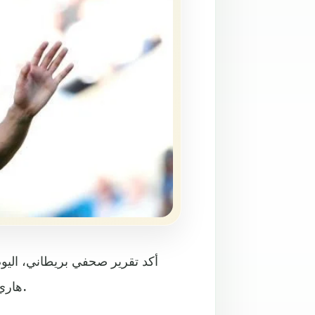
أكد تقرير صحفي بريطاني، اليوم
هاري ماجواير، مدافع ليستر سيتي، خلال الميركاتو الصيفي الحالي.