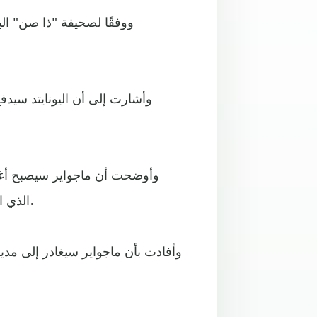
وأوضحت أن ماجواير سيصبح أغلى
الذي انتقل من ساوثهامبتون إلى ليفربول مقابل 75 مليون إسترليني.
وأفادت بأن ماجواير سيغادر إلى م