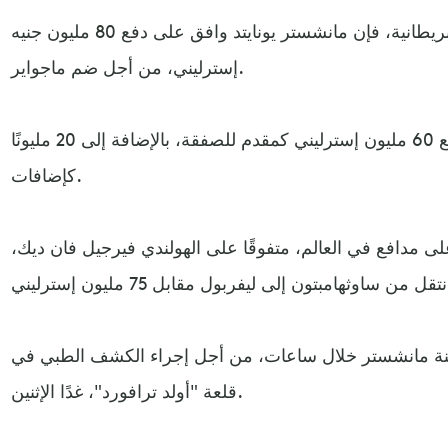
ووفقًا لصحيفة "ذا صن" البريطانية، فإن مانشستر يونايتد وافق على دفع 80 مليون جنيه
إسترليني، من أجل ضم ماجواير.
وأشارت إلى أن اليونايتد سيدفع 60 مليون إسترليني كمقدم للصفقة، بالإضافة إلى 20 مليونًا
كإضافات.
 مدافع في العالم، متفوقًا على الهولندي فيرجيل فان ديك،
دينة مانشستر خلال ساعات، من أجل إجراء الكشف الطبي في
قلعة "أولد ترافورد"، غدًا الإثنين.