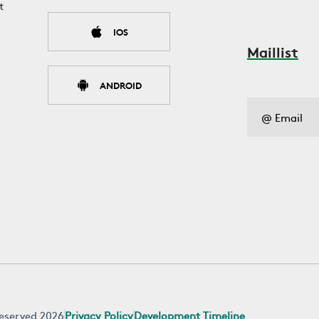
t
IOS
Maillist
ANDROID
 reserved 2026
Privacy Policy
Development Timeline