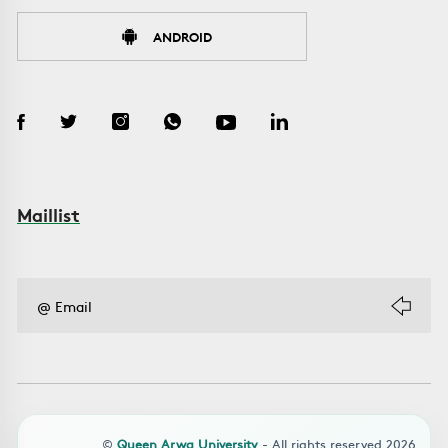
ANDROID
Maillist
©
Queen Arwa University
- All rights reserved 2026