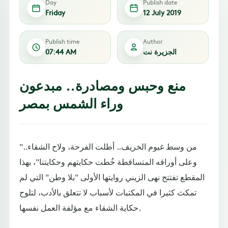
Day
Publish date
Friday
12 July 2019
Publish time
Author
الجزيرة نت
07:44 AM
منع وحبس ومصادرة.. مبدعون
وراء الشمس بمصر
"من وسط غيوم الخريف.. أطلت الفرحة، ولاح الشقاء..
وعلى أوراقه المتساقطة خُطت حكايتهم وحكايتنا"، بهذا
المقطع تفتتح نهى الزيني روايتها الأولى "بلا وطن" التي لم
تمكث كثيرا في المكتبات لأسباب لا تتعلق بالأدب، لتلوح
حكاية الشقاء مع مؤلفة العمل نفسها.