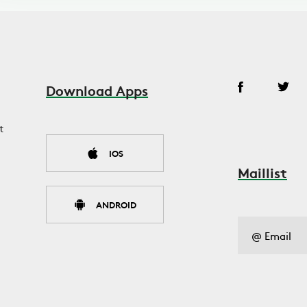
Download Apps
t
IOS
Maillist
ANDROID