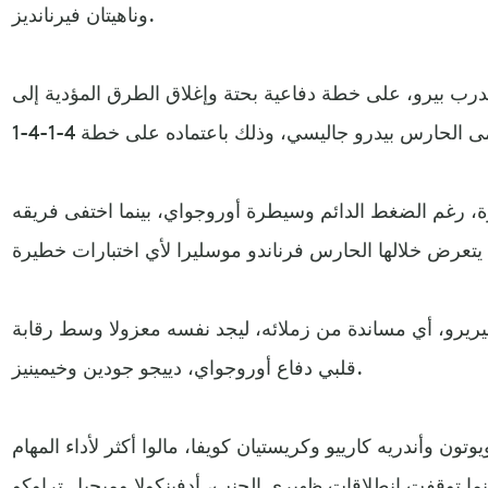
وناهيتان فيرنانديز.
مدرب بيرو، على خطة دفاعية بحتة وإغلاق الطرق المؤدية إلى
يرة، رغم الضغط الدائم وسيطرة أوروجواي، بينما اختفى فريقه
يريرو، أي مساندة من زملائه، ليجد نفسه معزولا وسط رقابة
قلبي دفاع أوروجواي، دييجو جودين وخيمينيز.
ون وأندريه كارييو وكريستيان كويفا، مالوا أكثر لأداء المهام