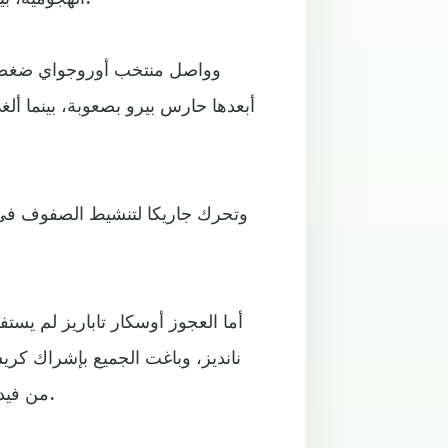
وواصل منتخب أوروجواي ضغطه 
أبعدها حارس بيرو بصعوبة، بينما أل
وتحرك جاريكا لتنشيط الصفوف في
أما العجوز أوسكار تاباريز لم يستف
نانديز، وباغت الجميع بإشراك كريس
من فيدريكو فالفيردي تمهيدا للاعتماد عليه في تسديد ركلات الترجيح.