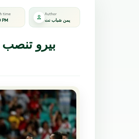
sh time
Author
يمن شباب نت
0 PM
بيرو تنصب 