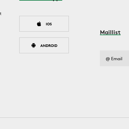
t
IOS
Maillist
ANDROID