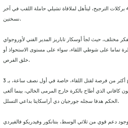
وتفوق المنتخب البيروفي بنتيجة 5-4 بركلات الترجيح، ليتأهل لملاقاة تشيلي حاملة اللقب في آخر
نسختين.
 بفكر مختلف، حيث لجأ أوسكار تاباريز المدير الفني لأوروجواي
ه السيطرة تماما على شوطي اللقاء، سواء على مستوى الاستحواذ أو
خلق الفرص.
لكن منتخب أوروجواي أضاع أكثر من فرصة لقتل اللقاء، خاصة في أول نصف ساعة، بـ 3
كافاني الذي أطاح بالكرة خارج المرمى الخالي، بينما ألغى
الحكم هدفا سجله جورجيان دي أراسكايتا بداعي التسلل.
وجود دعم قوي من ثلاثي الوسط، بنتانكور وفيدريكو فالفيردي