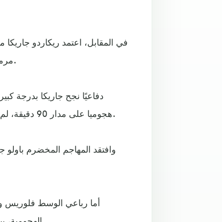
في المقابل، اعتمد ريكاردو جاريكا 
مرمى الحارس بيدرو جاليسي، وذلك باعتماده على خطة 4-1-4-1.
دفاعيًا نجح جاريكا بدرجة كب
هجوميا على مدار 90 دقيقة، لم يتعرض خلالها الحارس فرناندو موسليرا لأي اختبارات خطيرة.
وافتقد المهاجم المخضرم باولو ج
أما رباعي الوسط فلوريس ويوت
الهجومية، بينما توقفت انطلاقات ظهيري الجنب، أدفينكولا وميجيل تراوكو.