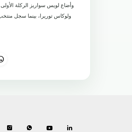
وأضاع لويس سواريز الركلة الأولى ل
ولوكاس توريرا، بينما سجل منتخب 