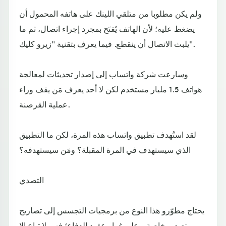
ولم يكن مطلوبا من متلقي اللينك على هاتفه المحمول أن
يضغط عليه؛ لأن الهاتف يُفتَح بمجرد إجراء اتصال، ثم ما
يلبث الاتصال أن ينقطع. فيما يعرف بتقنية "زيرو كليك".
وسارعت شركة واتساب إلى إصدار تحديثات لمعالجة
هواتف 1.5 مليار مستخدم لكن لا أحد يعرف مَن يقف وراء
عملية القرصنة.
لقد استُهدف تطبيق واتساب هذه المرة، لكن ما التطبيق
الذي سيستهدف في المرة المقبلة؟ ومَن سيستهدفه؟
التصدي
يحتاج مطوّرو هذا النوع من برمجيات التجسس إلى تصاريح
تصدير خاصة - على غرار عقود الدفاع؛ فهي لا تباع إلا