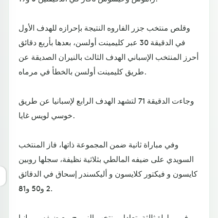
وقلص منتخب جزر الفاروه النتيجة بإحرازه للهدف الأول
في الدقيقة 30 عبر كليمينت أولسن، بعدها بأربع دقائق
أحرز المنتخب الإسباني الهدف الثالث بالنيران الصديقة عن
طريق كليمينت أولسن بالخطأ في مرماه.
وجاءت الدقيقة 71 لتشهد الهدف الرابع لإسبانيا عن طريق
خوسي لويس غايا.
وفي مباراة ثانية ضمن المجموعة ذاتها، فاز المنتخب
السويدي على ضيفه المالطي بثلاثية نظيفة، سجلها روبين
كايسون و فيكتور كلايسون و أليكسندر إسحاق في الدقائق
2 و50 و81.
وفي مباراة ثالثة، تعادل منتخب النرويج مع ضيفه رومانيا