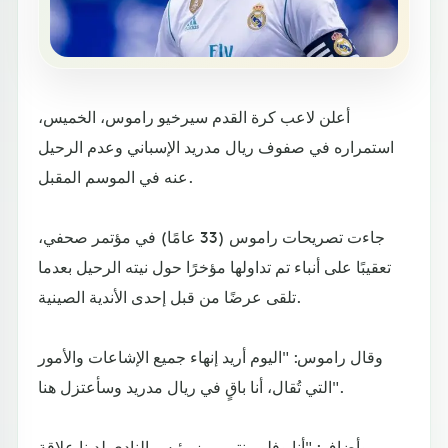
أعلن لاعب كرة القدم سيرخيو راموس، الخميس،
استمراره في صفوف ريال مدريد الإسباني وعدم الرحيل
عنه في الموسم المقبل.
جاءت تصريحات راموس (33 عامًا) في مؤتمر صحفي،
تعقيبًا على أنباء تم تداولها مؤخرًا حول نيته الرحيل بعدما
تلقى عرضًا من قبل إحدى الأندية الصينية.
وقال راموس: "اليوم أريد إنهاء جميع الإشاعات والأمور
التي تُقال، أنا باقٍ في ريال مدريد وسأعتزل هنا".
وأضاف: "أنا وفلورينتو بيريز رئيس النادي لدينا علاقة