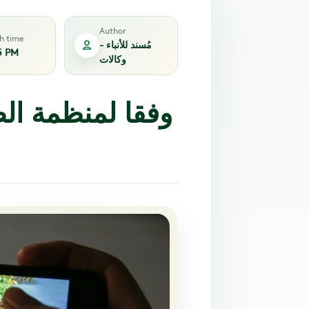
Author
sh time
مُسند للأنباء -
5 PM
وكالات
وفقا لمنظمة الص