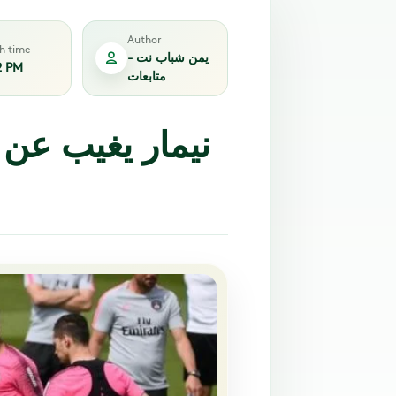
Author
sh time
يمن شباب نت -
2 PM
متابعات
نيمار يغيب عن