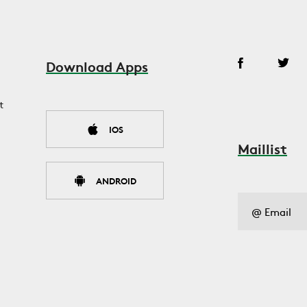
Download Apps
t
IOS
Maillist
ANDROID