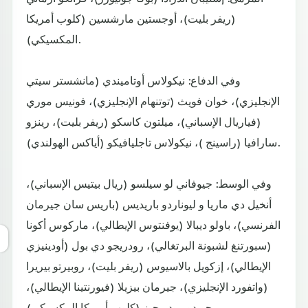
(ريفر بليت)، أوجستين مارشسين (كلوب أمريكا
المكسيكي).
وفي الدفاع: نيكولاس أوتاميندي (مانشستر سيتي
الإنجليزي)، خوان فويث (توتنهام الإنجليزي)، فونيس موري
(فياريال الإسباني)، ميلتون كاسكو (ريفر بليت)، رينزو
سارافيا (راسينج )، نيكولاس تاجليافيكو (أياكس الهولندي).
وفي الوسط: جيوفاني لو سيلسو (ريال بيتيس الإسباني)،
أنخيل دي ماريا و ليوناردو باريديس (باريس سان جيرمان
الفرنسي)، باولو ديبالا (يوفنتوس الإيطالي)، ماركوس أكونا
(سبورتنغ لشبونة البرتغالي)، رودريجو دي بول (أودينيزي
الإيطالي)، إزكويل بالاسيوس (ريفر بليت)، روبيرتو بيريرا
(واتفورد الإنجليزي)، جيرمان بيزيلا (فيورنتينا الإيطالي)،
جويدو رودريجيز (كلوب أمريكا المكسيكي).