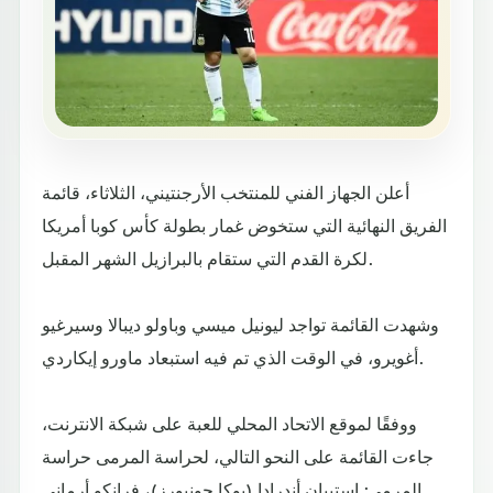
أعلن الجهاز الفني للمنتخب الأرجنتيني، الثلاثاء، قائمة
الفريق النهائية التي ستخوض غمار بطولة كأس كوبا أمريكا
لكرة القدم التي ستقام بالبرازيل الشهر المقبل.
وشهدت القائمة تواجد ليونيل ميسي وباولو ديبالا وسيرغيو
أغويرو، في الوقت الذي تم فيه استبعاد ماورو إيكاردي.
ووفقًا لموقع الاتحاد المحلي للعبة على شبكة الانترنت،
جاءت القائمة على النحو التالي، لحراسة المرمى حراسة
المرمى: إستيبان أندرادا (بوكا جونيورز)، فرانكو أرماني